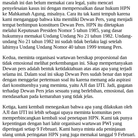
masalah ini dan belum memakai cara legal, yaitu mencari
penyelesaian kasus ini dengan mempersoalkan dasar hukum HPN
ke Mahkamah Agung, misalnya. Cara itu tak kami tempuh karena
kami menganggap bahwa kita memiliki Dewan Pers, yang menjadi
tempat berhimpun konstituen Dewan Pers. HPN itu ditetapkan
melalui Keputusan Presiden Nomor 5 tahun 1985, yang dasar
hukumnya memakai Undang Undang No 21 tahun 1982. Undang-
undang No 21 tahun 1982 ini sudah tidak berlaku lagi setelah
lahirnya Undang Undang Nomor 40 tahun 1999 tentang Pers.
Kedua, meminta organisasi wartawan bersikap proporsional dan
tidak emosional melihat perkembangan ini. Sikap mempertanyakan
Dewan pers adalah bentuk ketidaktahuan atas atas apa yang terjadi
selama ini. Dalam soal ini sikap Dewan Pers sudah benar dan tepat
dengan menggelar pertemuan soal itu karena memang ada aspirasi
dari konstituenhya yang meminta, yaitu AJI dan IJTI. Jadi, gugatan
terhadap Dewan Pers jelas sesuatu yang berlebihan, emosional, dan
mendasarkan pada kemarahan yang tidak jelas.
Ketiga, kami kembali menegaskan bahwa apa yang dilakukan oleh
AJI dan IJTI ini lebih sebagai upaya meminta komunitas pers
memperbincangkan kembali soal penetapan HPN. Kami tak punya
kepentingan dengan hari lahir organisasi wartawan PWI yang
diperingati setiap 9 Februari. Kami hanya minta ada peninjauan
ulang untuk peringatan HPN yang juga memakai tanggal 9 Februari.