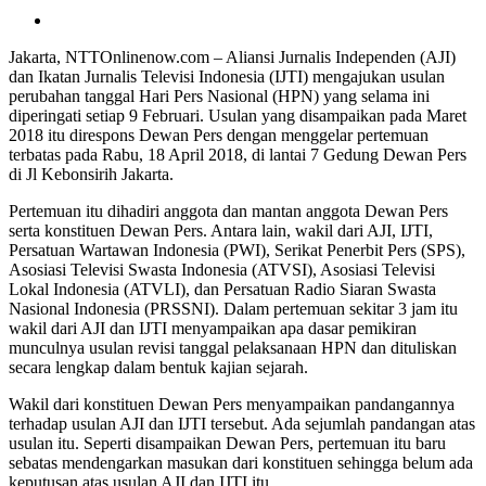
Jakarta, NTTOnlinenow.com – Aliansi Jurnalis Independen (AJI)
dan Ikatan Jurnalis Televisi Indonesia (IJTI) mengajukan usulan
perubahan tanggal Hari Pers Nasional (HPN) yang selama ini
diperingati setiap 9 Februari. Usulan yang disampaikan pada Maret
2018 itu direspons Dewan Pers dengan menggelar pertemuan
terbatas pada Rabu, 18 April 2018, di lantai 7 Gedung Dewan Pers
di Jl Kebonsirih Jakarta.
Pertemuan itu dihadiri anggota dan mantan anggota Dewan Pers
serta konstituen Dewan Pers. Antara lain, wakil dari AJI, IJTI,
Persatuan Wartawan Indonesia (PWI), Serikat Penerbit Pers (SPS),
Asosiasi Televisi Swasta Indonesia (ATVSI), Asosiasi Televisi
Lokal Indonesia (ATVLI), dan Persatuan Radio Siaran Swasta
Nasional Indonesia (PRSSNI). Dalam pertemuan sekitar 3 jam itu
wakil dari AJI dan IJTI menyampaikan apa dasar pemikiran
munculnya usulan revisi tanggal pelaksanaan HPN dan dituliskan
secara lengkap dalam bentuk kajian sejarah.
Wakil dari konstituen Dewan Pers menyampaikan pandangannya
terhadap usulan AJI dan IJTI tersebut. Ada sejumlah pandangan atas
usulan itu. Seperti disampaikan Dewan Pers, pertemuan itu baru
sebatas mendengarkan masukan dari konstituen sehingga belum ada
keputusan atas usulan AJI dan IJTI itu.