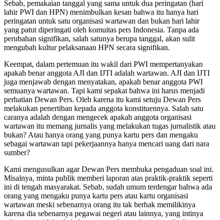
Sebab, pemakaian tanggal yang sama untuk dua peringatan (hari
lahir PWI dan HPN) menimbulkan kesan bahwa itu hanya hari
peringatan untuk satu organisasi wartawan dan bukan hari lahir
yang patut diperingati oleh komuitas pers Indonesia. Tanpa ada
perubahan signifikan, salah satunya berupa tanggal, akan sulit
mengubah kultur pelaksanaan HPN secara signifikan.
Keempat, dalam pertemuan itu wakil dari PWI mempertanyakan
apakah benar anggota AJI dan IJTI adalah wartawan. AJI dan IJTI
juga menjawab dengan menyatakan, apakah benar anggota PWI
semuanya wartawan. Tapi kami sepakat bahwa ini harus menjadi
perhatian Dewan Pers. Oleh karena itu kami setuju Dewan Pers
melakukan penertiban kepada anggota konstituennya. Salah satu
caranya adalah dengan mengecek apakah anggota organisasi
wartawan itu memang jurnalis yang melakukan tugas jurnalistik atau
bukan? Atau hanya orang yang punya kartu pers dan mengaku
sebagai wartawan tapi pekerjaannya hanya mencari uang dari nara
sumber?
Kami mengusulkan agar Dewan Pers membuka pengaduan soal ini.
Misalnya, minta publik memberi laporan atas praktik-praktik seperti
ini di tengah masyarakat. Sebab, sudah umum terdengar bahwa ada
orang yang mengaku punya kartu pers atau kartu organisasi
wartawan meski sebenarnya orang itu tak berhak memilikinya
karena dia sebenarnya pegawai negeri atau lainnya, yang intinya