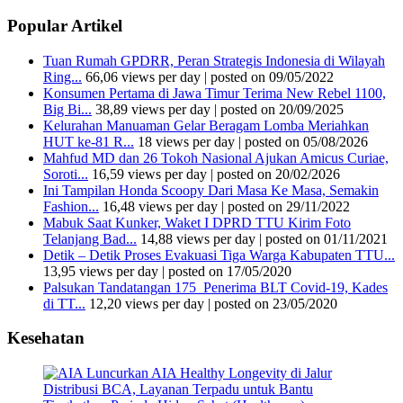
Popular Artikel
Tuan Rumah GPDRR, Peran Strategis Indonesia di Wilayah
Ring...
66,06 views per day
|
posted on 09/05/2022
Konsumen Pertama di Jawa Timur Terima New Rebel 1100,
Big Bi...
38,89 views per day
|
posted on 20/09/2025
Kelurahan Manuaman Gelar Beragam Lomba Meriahkan
HUT ke-81 R...
18 views per day
|
posted on 05/08/2026
Mahfud MD dan 26 Tokoh Nasional Ajukan Amicus Curiae,
Soroti...
16,59 views per day
|
posted on 20/02/2026
Ini Tampilan Honda Scoopy Dari Masa Ke Masa, Semakin
Fashion...
16,48 views per day
|
posted on 29/11/2022
Mabuk Saat Kunker, Waket I DPRD TTU Kirim Foto
Telanjang Bad...
14,88 views per day
|
posted on 01/11/2021
Detik – Detik Proses Evakuasi Tiga Warga Kabupaten TTU...
13,95 views per day
|
posted on 17/05/2020
Palsukan Tandatangan 175 Penerima BLT Covid-19, Kades
di TT...
12,20 views per day
|
posted on 23/05/2020
Kesehatan