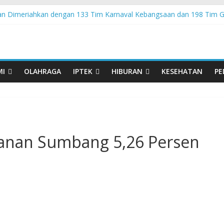
an Dimeriahkan dengan 133 Tim Karnaval Kebangsaan dan 198 Tim G
 ke-81 RI, Warga Desa Ta’aba-Malaka Bangun Gapura Unik
 Kembali Berikan Beasiswa bagi Anak Asuh Berprestasi di Malang
 Bersama YBSI Berikan Pemeriksaan dan Pengobatan Gratis bagi 10
lu Garda Terdepan NKRI, Harus Jadi Pusat Pertumbuhan Pariwisata
MI
OLAHRAGA
IPTEK
HIBURAN
KESEHATAN
PE
nan Sumbang 5,26 Persen