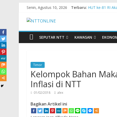
Senin, Agustus 10, 2026
Terbaru:
HUT ke-81 RI Ak
Memeriahkan HUT
MPM Honda Jatim
MPM Honda Jatim
Cross Border, Be
SEPUTAR NTT
KAWASAN
EKONO
Timor
Kelompok Bahan Maka
Inflasi di NTT
01/02/2018
alex
Bagikan Artikel ini