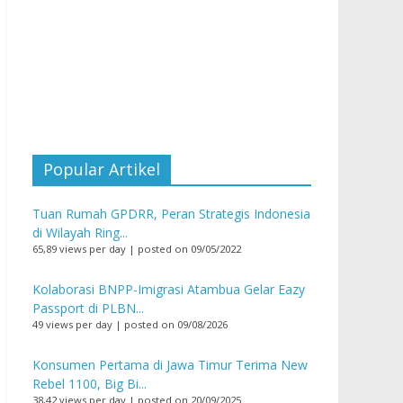
Popular Artikel
Tuan Rumah GPDRR, Peran Strategis Indonesia
di Wilayah Ring...
65,89 views per day
|
posted on 09/05/2022
Kolaborasi BNPP-Imigrasi Atambua Gelar Eazy
Passport di PLBN...
49 views per day
|
posted on 09/08/2026
Konsumen Pertama di Jawa Timur Terima New
Rebel 1100, Big Bi...
38,42 views per day
|
posted on 20/09/2025