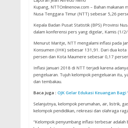
Laporan Jean Alfredo Neno
Kupang, NTTOnlinenow.com – Bahan makanan menj
Nusa Tenggara Timur (NTT) sebesar 5,26 persen
Kepala Badan Pusat Statistik (BPS) Provinsi Nu
dalam konferensi pers yang digelar, Kamis (1/2
Menurut Maritje, NTT mengalami inflasi pada J
Konsumen (IHK) sebesar 131,91. Dari dua kota 
persen dan Kota Maumere sebesar 0,17 persen
Inflasi Januari 2018 di NTT terjadi karena adany
pengeluaran. Tujuh kelompok pengeluaran itu, y
dan tembakau.
Baca juga :
OJK Gelar Edukasi Keuangan Bagi 
Selanjutnya, kelompok perumahan, air, listrik, 
kelompok pendidikan, rekreasi dan olahraga rag
“Kelompok penyumbang inflasi terbesar adalah 