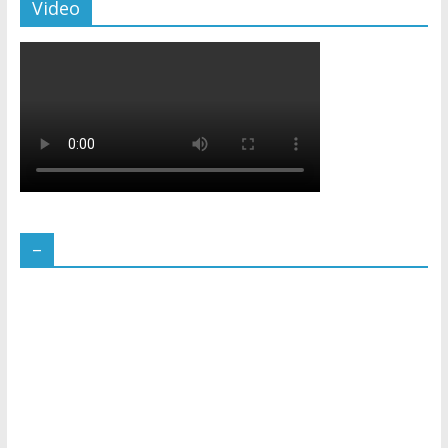
Video
–