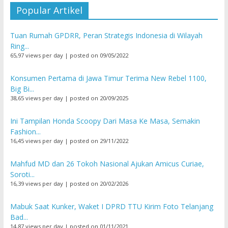
Popular Artikel
Tuan Rumah GPDRR, Peran Strategis Indonesia di Wilayah
Ring...
65,97 views per day
|
posted on 09/05/2022
Konsumen Pertama di Jawa Timur Terima New Rebel 1100,
Big Bi...
38,65 views per day
|
posted on 20/09/2025
Ini Tampilan Honda Scoopy Dari Masa Ke Masa, Semakin
Fashion...
16,45 views per day
|
posted on 29/11/2022
Mahfud MD dan 26 Tokoh Nasional Ajukan Amicus Curiae,
Soroti...
16,39 views per day
|
posted on 20/02/2026
Mabuk Saat Kunker, Waket I DPRD TTU Kirim Foto Telanjang
Bad...
14,87 views per day
|
posted on 01/11/2021