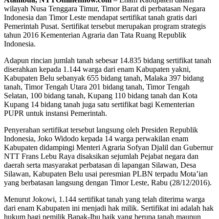
wilayah Nusa Tenggara Timur, Timor Barat di perbatasan Negara
Indonesia dan Timor Leste mendapat sertifikat tanah gratis dari
Pemerintah Pusat. Sertifikat tersebut merupakan program strategis
tahun 2016 Kementerian Agraria dan Tata Ruang Republik
Indonesia.
Adapun rincian jumlah tanah sebesar 14.835 bidang sertifikat tanah
diserahkan kepada 1.144 warga dari enam Kabupaten yakni,
Kabupaten Belu sebanyak 655 bidang tanah, Malaka 397 bidang
tanah, Timor Tengah Utara 201 bidang tanah, Timor Tengah
Selatan, 100 bidang tanah, Kupang 110 bidang tanah dan Kota
Kupang 14 bidang tanah juga satu sertifikat bagi Kementerian
PUPR untuk instansi Pemerintah.
Penyerahan sertifikat tersebut langsung oleh Presiden Republik
Indonesia, Joko Widodo kepada 14 warga perwakilan enam
Kabupaten didampingi Menteri Agraria Sofyan Djalil dan Gubernur
NTT Frans Lebu Raya disaksikan sejumlah Pejabat negara dan
daerah serta masyarakat perbatasan di lapangan Silawan, Desa
Silawan, Kabupaten Belu usai peresmian PLBN terpadu Mota’ian
yang berbatasan langsung dengan Timor Leste, Rabu (28/12/2016).
Menurut Jokowi, 1.144 sertifikat tanah yang telah diterima warga
dari enam Kabupaten ini menjadi hak milik. Sertifikat ini adalah hak
hukum bagi pemilik Bapak-Ibu baik yang berupa tanah maupun