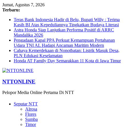
Jumat, Agustus 7, 2026
Terbaru:
Teras Bank Indonesia Hadir di Belu, Bupati Willy : Terima
Kasih BI Atas Kepeduliannya Tingkatkan Budaya Literasi
Astra Honda Siap Lanjutkan Performa Positif di ARRC
Mandalika 2026
Pengadaan Kapal PPA Perkuat Kemampuan Pertahanan
Udara TNI AL Hadapi Ancaman Maritim Modern
Cahaya Kemerdekaan di Nonotbatan: Listrik Masuk Desa,
PLN Edukasi Keselamatan
Honda AT Family Day Semarakkan 11 Kota di Jawa Timur
NTTONLINE
Pelopor Media Online Pertama Di NTT
Seputar NTT
Alrosa
Flores
Sumba
Timor