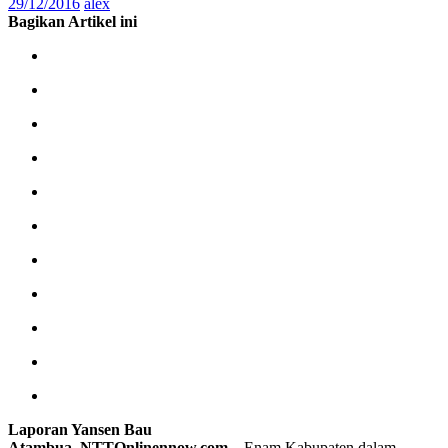
29/12/2016
alex
Bagikan Artikel ini
Laporan Yansen Bau
Atambua, NTTOnlinennow.com
– Enam Kabupaten dalam