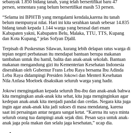
sebanyak 1.850 bidang tanah, yang telah bersertifikat baru 47
persen, sementara yang belum bersertifikat masih 53 persen.
“Selama ini BPHTB yang mengalami kendala,karena itu tanah
belum mempunyai nilai. Hari ini kita serahkan tanah sebesar 14.835
bidang tanah kepada 1.144 warga yang berasal dari enam
Kabupaten yakni, Kabupaten Belu, Malaka, TTU, TTS, Kupang
dan Kota Kupang,” jelas Sofyan Djalil.
Terpisah di Puskesmas Silawan, kurang lebih delapan ratus warga di
tepian negeri perbatasan itu mendapat bantuan berupa makanan
tambahan untuk ibu hamil, balita dan anak-anak sekolah. Bantuan
makanan mengandung gizi itu Kementerian Kesehatan Indonesia
diserahkan oleh Gubernur Frans Lebu Raya bersama Ibu Adinda
Lebu Raya didampingi Presiden Jokowi dan Menteri Kesehatan
Nila Anfasa Moeloek disaksikan seluruh warga yang hadir.
Jokowi mengingatkan kepada seluruh Ibu-ibu dan anak-anak bahwa
kita mengingkan anak-anak kita sehat, kita juga menginginkan agar
kedepan anak-anak kita menjadi pandai dan cerdas. Negara kita juga
ingin agar anak-anak kita jadi sukses di masa mendatang, karena
saat ini persaingan antar negara sangat ketat. “Karena itu saya minta
seluruh orang tua dampingi anak sejak dini. Pesan saya untuk anak-
anak jaga pola makan dan selalu jaga kesehatan,” ucap dia.