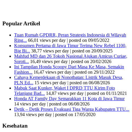
Popular Artikel
Tuan Rumah GPDRR, Peran Strategis Indonesia di Wilayah
Ring...
66,01 views per day
|
posted on 09/05/2022
Konsumen Pertama di Jawa Timur Terima New Rebel 1100,
Big Bi...
38,77 views per day
|
posted on 20/09/2025
Mahfud MD dan 26 Tokoh Nasional Ajukan Amicus Curiae,
Soroti...
16,49 views per day
|
posted on 20/02/2026
Ini Tampilan Honda Scoopy Dari Masa Ke Masa, Semakin
Fashion...
16,47 views per day
|
posted on 29/11/2022
Cahaya Kemerdekaan di Nonotbatan: Listrik Masuk Desa,
PLN Ed...
15 views per day
|
posted on 06/08/2026
Mabuk Saat Kunker, Waket I DPRD TTU Kirim Foto
Telanjang Bad...
14,87 views per day
|
posted on 01/11/2021
Honda AT Family Day Semarakkan 11 Kota di Jawa Timur
14 views per day
|
posted on 06/08/2026
Detik – Detik Proses Evakuasi Tiga Warga Kabupaten TTU...
13,94 views per day
|
posted on 17/05/2020
Kesehatan