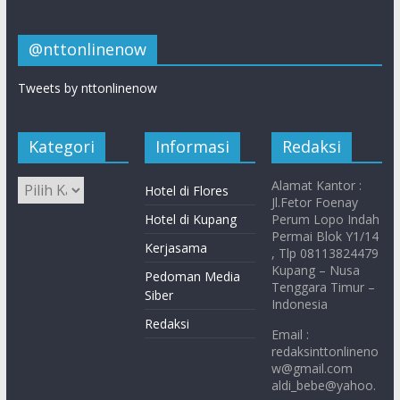
@nttonlinenow
Tweets by nttonlinenow
Kategori
Informasi
Redaksi
Alamat Kantor :
Hotel di Flores
Jl.Fetor Foenay
Hotel di Kupang
Perum Lopo Indah
Permai Blok Y1/14
Kerjasama
, Tlp 08113824479
Kupang – Nusa
Pedoman Media
Tenggara Timur –
Siber
Indonesia
Redaksi
Email :
redaksinttonlineno
w@gmail.com
aldi_bebe@yahoo.