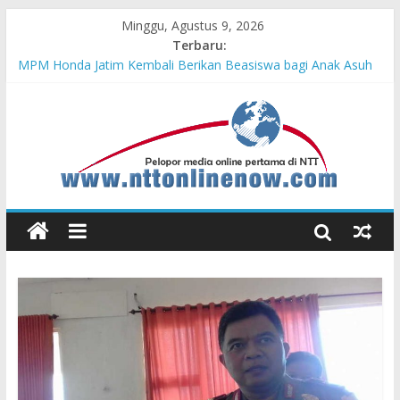
Minggu, Agustus 9, 2026
Terbaru:
MPM Honda Jatim Kembali Berikan Beasiswa bagi Anak Asuh
Berprestasi di Malang
MPM Honda Jatim Bersama YBSI Berikan Pemeriksaan dan
Pengobatan Gratis bagi 100 Veteran LVRI
Cross Border, Belu Garda Terdepan NKRI, Harus Jadi Pusat
Pertumbuhan Pariwisata
Bupati Belu Buka Garuda Sakti Cross Border Fest 2026
Konsisten Berprestasi, MPM Honda Jatim Borong 8 Gelar di
Safety Riding Honda