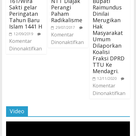
161/Wira
NTT Diajak
Bupati
Sakti gelar
Perangi
Raimundus
Peringatan
Paham
Dinilai
Tahun Baru
Radikalisme
Merugikan
Islam 1441 H
Hak
29/07/2017
Masyarakat
12/09/2019
Komentar
Umum
Komentar
Dinonaktifkan
Dilaporkan
Dinonaktifkan
Koalisi
Fraksi DPRD
TTU Ke
Mendagri.
12/11/2020
Komentar
Dinonaktifkan
Video
Pemutar
Video