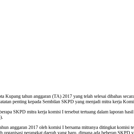
pang tahun anggaran (TA) 2017 yang telah selesai dibahas secara mar
tatan penting kepada Sembilan SKPD yang menjadi mitra kerja Komis
berapa SKPD mitra kerja komisi I tersebut tertuang dalam laporan ha
).
anggaran 2017 oleh komisi I bersama mitranya ditingkat komisi terj
leh organisasi perangkat daerah yang baru, dimana ada beberap SKPD