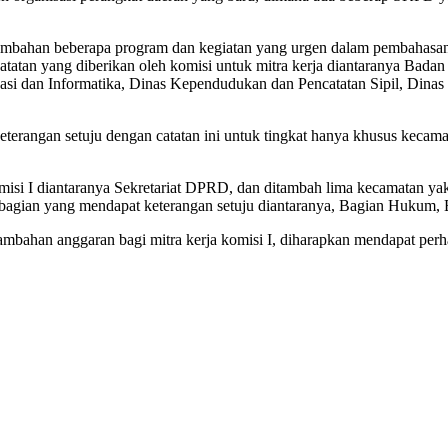
enambahan beberapa program dan kegiatan yang urgen dalam pembahasa
 catatan yang diberikan oleh komisi untuk mitra kerja diantaranya Ba
kasi dan Informatika, Dinas Kependudukan dan Pencatatan Sipil, Din
keterangan setuju dengan catatan ini untuk tingkat hanya khusus kec
komisi I diantaranya Sekretariat DPRD, dan ditambah lima kecamatan
agian yang mendapat keterangan setuju diantaranya, Bagian Hukum, 
nambahan anggaran bagi mitra kerja komisi I, diharapkan mendapat 