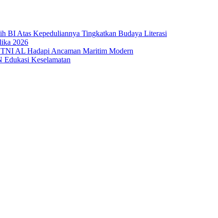
sih BI Atas Kepeduliannya Tingkatkan Budaya Literasi
lika 2026
 TNI AL Hadapi Ancaman Maritim Modern
N Edukasi Keselamatan