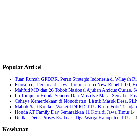
Popular Artikel
Tuan Rumah GPDRR, Peran Strategis Indonesia di Wilayah Rin
Konsumen Pertama di Jawa Timur Terima New Rebel 1100, Big
Mahfud MD dan 26 Tokoh Nasional Ajukan Amicus Curiae, Sor
Ini Tampilan Honda Scoopy Dari Masa Ke Masa, Semakin Fash
Cahaya Kemerdekaan di Nonotbatan: Listrik Masuk Desa, PLN
Mabuk Saat Kunker, Waket I DPRD TTU Kirim Foto Telanjang
Honda AT Family Day Semarakkan 11 Kota di Jawa Timur
14 
Detik – Detik Proses Evakuasi Tiga Warga Kabupaten TTU...
Kesehatan