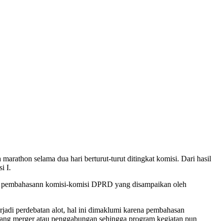
athon selama dua hari berturut-turut ditingkat komisi. Dari hasil
i I.
sil pembahasann komisi-komisi DPRD yang disampaikan oleh
adi perdebatan alot, hal ini dimaklumi karena pembahasan
 yang merger atau penggabungan sehingga program kegiatan pun