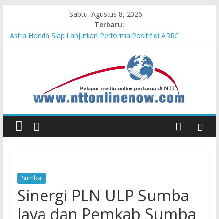
Sabtu, Agustus 8, 2026
Terbaru:
Astra Honda Siap Lanjutkan Performa Positif di ARRC
Mandalika 2026
Dukung Ketahanan Pangan Lokal, PLN Kupang Pasok Listrik
Industri Penyimpanan Ayam Beku, Jelang Peringatan HUT RI
ke-81
Komisaris Independen Pertamina Patra Niaga Terpikat Produk
UMKM Mitra Binaan dengan Sentuhan Kemanusiaan dan
Keberlanjutan
Honda DBL 2026 East Java – North Resmi Bergulir, MPM
Honda Jatim Hadirkan Kompetisi dan Aktivitas Seru untuk
Generasi Muda
Teras Bank Indonesia Hadir di Belu, Bupati Willy : Terima Kasih
BI Atas Kepeduliannya Tingkatkan Budaya Literasi
Sumba
Sinergi PLN ULP Sumba
Jaya dan Pemkab Sumba