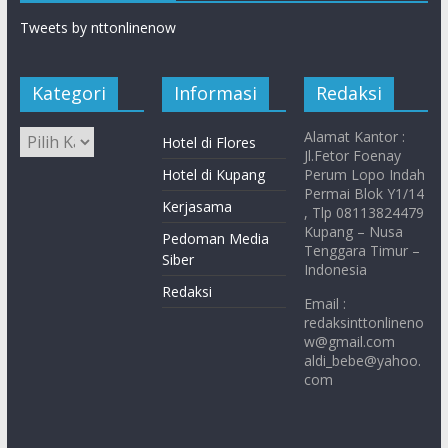
Tweets by nttonlinenow
Kategori
Informasi
Redaksi
Alamat Kantor :
Hotel di Flores
Jl.Fetor Foenay
Hotel di Kupang
Perum Lopo Indah
Permai Blok Y1/14
Kerjasama
, Tlp 08113824479
Kupang – Nusa
Pedoman Media
Tenggara Timur –
Siber
Indonesia
Redaksi
Email :
redaksinttonlineno
w@gmail.com
aldi_bebe@yahoo.
com