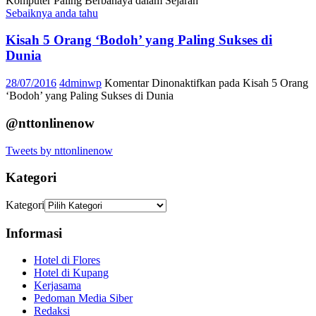
Komputer Paling Berbahaya dalam Sejarah
Sebaiknya anda tahu
Kisah 5 Orang ‘Bodoh’ yang Paling Sukses di
Dunia
28/07/2016
4dminwp
Komentar Dinonaktifkan
pada Kisah 5 Orang
‘Bodoh’ yang Paling Sukses di Dunia
@nttonlinenow
Tweets by nttonlinenow
Kategori
Kategori
Informasi
Hotel di Flores
Hotel di Kupang
Kerjasama
Pedoman Media Siber
Redaksi