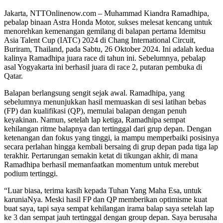
Jakarta, NTTOnlinenow.com – Muhammad Kiandra Ramadhipa,
pebalap binaan Astra Honda Motor, sukses melesat kencang untuk
menorehkan kemenangan gemilang di balapan pertama Idemitsu
Asia Talent Cup (IATC) 2024 di Chang International Circuit,
Buriram, Thailand, pada Sabtu, 26 Oktober 2024. Ini adalah kedua
kalinya Ramadhipa juara race di tahun ini. Sebelumnya, pebalap
asal Yogyakarta ini berhasil juara di race 2, putaran pembuka di
Qatar.
Balapan berlangsung sengit sejak awal. Ramadhipa, yang
sebelumnya menunjukkan hasil memuaskan di sesi latihan bebas
(FP) dan kualifikasi (QP), memulai balapan dengan penuh
keyakinan. Namun, setelah lap ketiga, Ramadhipa sempat
kehilangan ritme balapnya dan tertinggal dari grup depan. Dengan
ketenangan dan fokus yang tinggi, ia mampu memperbaiki posisinya
secara perlahan hingga kembali bersaing di grup depan pada tiga lap
terakhir. Pertarungan semakin ketat di tikungan akhir, di mana
Ramadhipa berhasil memanfaatkan momentum untuk merebut
podium tertinggi.
“Luar biasa, terima kasih kepada Tuhan Yang Maha Esa, untuk
karuniaNya. Meski hasil FP dan QP memberikan optimisme kuat
buat saya, tapi saya sempat kehilangan irama balap saya setelah lap
ke 3 dan sempat jauh tertinggal dengan group depan. Saya berusaha