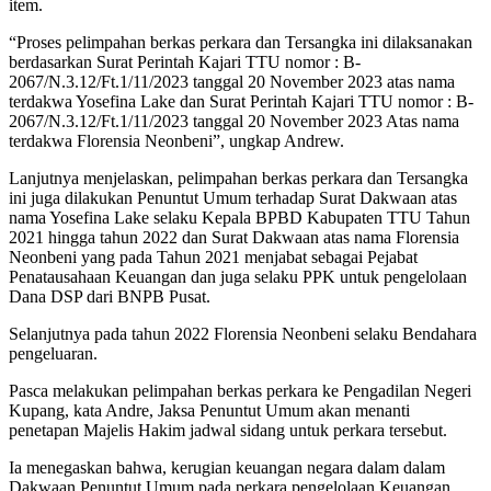
item.
“Proses pelimpahan berkas perkara dan Tersangka ini dilaksanakan
berdasarkan Surat Perintah Kajari TTU nomor : B-
2067/N.3.12/Ft.1/11/2023 tanggal 20 November 2023 atas nama
terdakwa Yosefina Lake dan Surat Perintah Kajari TTU nomor : B-
2067/N.3.12/Ft.1/11/2023 tanggal 20 November 2023 Atas nama
terdakwa Florensia Neonbeni”, ungkap Andrew.
Lanjutnya menjelaskan, pelimpahan berkas perkara dan Tersangka
ini juga dilakukan Penuntut Umum terhadap Surat Dakwaan atas
nama Yosefina Lake selaku Kepala BPBD Kabupaten TTU Tahun
2021 hingga tahun 2022 dan Surat Dakwaan atas nama Florensia
Neonbeni yang pada Tahun 2021 menjabat sebagai Pejabat
Penatausahaan Keuangan dan juga selaku PPK untuk pengelolaan
Dana DSP dari BNPB Pusat.
Selanjutnya pada tahun 2022 Florensia Neonbeni selaku Bendahara
pengeluaran.
Pasca melakukan pelimpahan berkas perkara ke Pengadilan Negeri
Kupang, kata Andre, Jaksa Penuntut Umum akan menanti
penetapan Majelis Hakim jadwal sidang untuk perkara tersebut.
Ia menegaskan bahwa, kerugian keuangan negara dalam dalam
Dakwaan Penuntut Umum pada perkara pengelolaan Keuangan