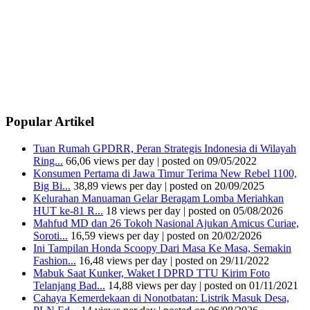
Popular Artikel
Tuan Rumah GPDRR, Peran Strategis Indonesia di Wilayah
Ring...
66,06 views per day
|
posted on 09/05/2022
Konsumen Pertama di Jawa Timur Terima New Rebel 1100,
Big Bi...
38,89 views per day
|
posted on 20/09/2025
Kelurahan Manuaman Gelar Beragam Lomba Meriahkan
HUT ke-81 R...
18 views per day
|
posted on 05/08/2026
Mahfud MD dan 26 Tokoh Nasional Ajukan Amicus Curiae,
Soroti...
16,59 views per day
|
posted on 20/02/2026
Ini Tampilan Honda Scoopy Dari Masa Ke Masa, Semakin
Fashion...
16,48 views per day
|
posted on 29/11/2022
Mabuk Saat Kunker, Waket I DPRD TTU Kirim Foto
Telanjang Bad...
14,88 views per day
|
posted on 01/11/2021
Cahaya Kemerdekaan di Nonotbatan: Listrik Masuk Desa,