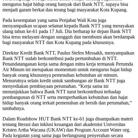
mengurus hajat hidup orang banyak dari Bank NTT, supaya bisa
menjadi garam berkat dan terang bagi masyarakat Kota Kupang.
Pada kesempatan yang sama Penjabat Wali Kota juga
menyampaikan ucapan selamat kepada Bank NTT yang merayakan
ulang tahun ke-61 pada 17 Juli. Dia berharap ke depan Bank NTT
bisa terus melayani dengan sungguh dan membumi akan berdampak
bagi masyarakat NTT dan Kota Kupang pada khususnya.
Direktur Kredit Bank NTT, Paulus Stefen Messakh, menyampaikan
Bank NTT sudah berkontribusi pada pertumbuhan di NTT.
Penandatanganan kerja sama dengan mitra kerja termasuk Perumda
Air Minum ini merupakan momentum untuk mengurus hajat hidup
banyak orang khususnya pemenuhan kebutuhan air minum.
Menurutnya selain kredit untuk sambungan air Bank NTT juga
menyediakan pembiayaan perumahan. “Kerja sama ini
menunjukkan bahwa Bank NTT turut berkontribusi terhadap
pembangunan di NTT serta memperhatikan kebutuhan dan hajat
hidup banyak orang terkait pemenuhan air bersih dan perumahan,”
tambahnya.
Dalam Roadshow HUT Bank NTT ke-61 juga disampaikan materi
tentang literasi dan inklusi keuangan dari akademisi Universitas
Kristen Artha Wacana (UKAW) dan Program Account Water org.
Pada kegiatan yang sama juga berlangsung penyerahan secara