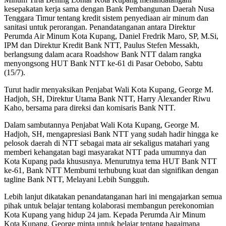
kesepakatan kerja sama dengan Bank Pembangunan Daerah Nusa
Tenggara Timur tentang kredit sistem penyediaan air minum dan
sanitasi untuk perorangan. Penandatanganan antara Direktur
Perumda Air Minum Kota Kupang, Daniel Fredrik Maro, SP, M.Si,
IPM dan Direktur Kredit Bank NTT, Paulus Stefen Messakh,
berlangsung dalam acara Roadshow Bank NTT dalam rangka
menyongsong HUT Bank NTT ke-61 di Pasar Oebobo, Sabtu
(15/7).
Turut hadir menyaksikan Penjabat Wali Kota Kupang, George M.
Hadjoh, SH, Direktur Utama Bank NTT, Harry Alexander Riwu
Kaho, bersama para direksi dan komisaris Bank NTT.
Dalam sambutannya Penjabat Wali Kota Kupang, George M.
Hadjoh, SH, mengapresiasi Bank NTT yang sudah hadir hingga ke
pelosok daerah di NTT sebagai mata air sekaligus matahari yang
memberi kehangatan bagi masyarakat NTT pada umumnya dan
Kota Kupang pada khususnya. Menurutnya tema HUT Bank NTT
ke-61, Bank NTT Membumi terhubung kuat dan signifikan dengan
tagline Bank NTT, Melayani Lebih Sungguh.
Lebih lanjut dikatakan penandatanganan hari ini mengajarkan semua
pihak untuk belajar tentang kolaborasi membangun perekonomian
Kota Kupang yang hidup 24 jam. Kepada Perumda Air Minum
Kota Kupang, George minta untuk belajar tentang bagaimana