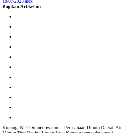
18/07/2023
alex
Bagikan Artikel ini
Kupang, NTTOnlinenow.com – Perusahaan Umum Daerah Air
Minum Tirta Bening Lontar Kota Kupang menandatangani