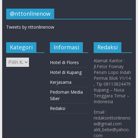
@nttonlinenow
Tweets by nttonlinenow
Kategori
Informasi
Redaksi
Alamat Kantor :
Hotel di Flores
Jl.Fetor Foenay
Hotel di Kupang
Perum Lopo Indah
Permai Blok Y1/14
Kerjasama
, Tlp 08113824479
Kupang – Nusa
Pedoman Media
Tenggara Timur –
Siber
Indonesia
Redaksi
Email :
redaksinttonlineno
w@gmail.com
aldi_bebe@yahoo.
com