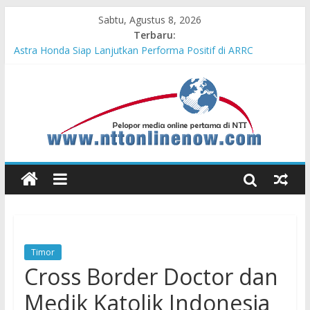
Sabtu, Agustus 8, 2026
Terbaru:
Teras Bank Indonesia Hadir di Belu, Bupati Willy : Terima Kasih
BI Atas Kepeduliannya Tingkatkan Budaya Literasi
Astra Honda Siap Lanjutkan Performa Positif di ARRC
Mandalika 2026
Dukung Ketahanan Pangan Lokal, PLN Kupang Pasok Listrik
Industri Penyimpanan Ayam Beku, Jelang Peringatan HUT RI
ke-81
Komisaris Independen Pertamina Patra Niaga Terpikat Produk
UMKM Mitra Binaan dengan Sentuhan Kemanusiaan dan
Keberlanjutan
Honda DBL 2026 East Java – North Resmi Bergulir, MPM
Honda Jatim Hadirkan Kompetisi dan Aktivitas Seru untuk
Generasi Muda
Timor
Cross Border Doctor dan
Medik Katolik Indonesia