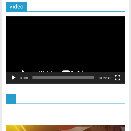
Video
Pemutar
Video
00:00
01:22:45
–