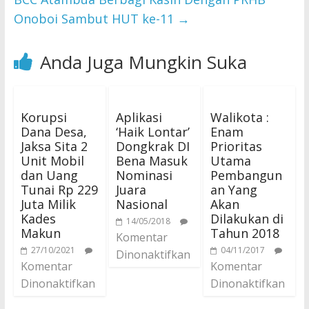
Onoboi Sambut HUT ke-11
→
Anda Juga Mungkin Suka
Korupsi
Aplikasi
Walikota :
Dana Desa,
‘Haik Lontar’
Enam
Jaksa Sita 2
Dongkrak DI
Prioritas
Unit Mobil
Bena Masuk
Utama
dan Uang
Nominasi
Pembangun
Tunai Rp 229
Juara
an Yang
Juta Milik
Nasional
Akan
Kades
Dilakukan di
14/05/2018
Makun
Tahun 2018
Komentar
27/10/2021
04/11/2017
Dinonaktifkan
Komentar
Komentar
Dinonaktifkan
Dinonaktifkan