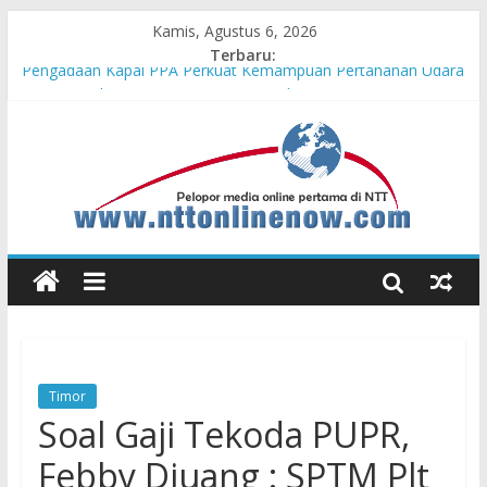
Kamis, Agustus 6, 2026
Terbaru:
Pengadaan Kapal PPA Perkuat Kemampuan Pertahanan Udara
TNI AL Hadapi Ancaman Maritim Modern
Cahaya Kemerdekaan di Nonotbatan: Listrik Masuk Desa, PLN
Edukasi Keselamatan
Honda AT Family Day Semarakkan 11 Kota di Jawa Timur
Hasil KKN Kolaborasi UGM-Undana Jadi Pedoman Bangun
Desa Desa, Tak Sekadar Laporan
Kelurahan Manuaman Gelar Beragam Lomba Meriahkan HUT
ke-81 RI
Timor
Soal Gaji Tekoda PUPR,
Febby Djuang : SPTM Plt