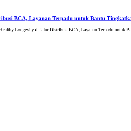
tribusi BCA, Layanan Terpadu untuk Bantu Tingkatka
althy Longevity di Jalur Distribusi BCA, Layanan Terpadu untuk Ba