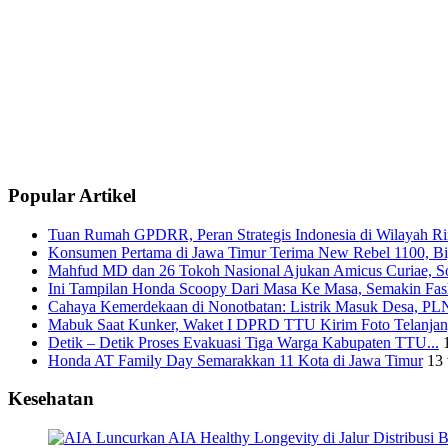
Popular Artikel
Tuan Rumah GPDRR, Peran Strategis Indonesia di Wilayah Rin
Konsumen Pertama di Jawa Timur Terima New Rebel 1100, Big
Mahfud MD dan 26 Tokoh Nasional Ajukan Amicus Curiae, Sor
Ini Tampilan Honda Scoopy Dari Masa Ke Masa, Semakin Fash
Cahaya Kemerdekaan di Nonotbatan: Listrik Masuk Desa, PLN
Mabuk Saat Kunker, Waket I DPRD TTU Kirim Foto Telanjang
Detik – Detik Proses Evakuasi Tiga Warga Kabupaten TTU...
Honda AT Family Day Semarakkan 11 Kota di Jawa Timur
13 
Kesehatan