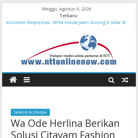
Minggu, Agustus 9, 2026
Terbaru:
Bupati Belu Buka Garuda Sakti Cross Border Fest 2026
Konsisten Berprestasi, MPM Honda Jatim Borong 8 Gelar di
Safety Riding Honda
MPM Honda Jatim Kembali Berikan Beasiswa bagi Anak Asuh
Berprestasi di Malang
MPM Honda Jatim Bersama YBSI Berikan Pemeriksaan dan
Pengobatan Gratis bagi 100 Veteran LVRI
Cross Border, Belu Garda Terdepan NKRI, Harus Jadi Pusat
Pertumbuhan Pariwisata
Selebriti & Lifestyle
Wa Ode Herlina Berikan
Solusi Citayam Fashion