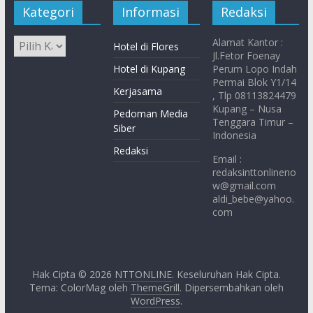
Kategori
Informasi
Redaksi
Alamat Kantor :
Hotel di Flores
Jl.Fetor Foenay
Hotel di Kupang
Perum Lopo Indah
Permai Blok Y1/14
Kerjasama
, Tlp 08113824479
Kupang – Nusa
Pedoman Media
Tenggara Timur –
Siber
Indonesia
Redaksi
Email :
redaksinttonlineno
w@gmail.com
aldi_bebe@yahoo.
com
Hak Cipta © 2026
NTTONLINE
. Keseluruhan Hak Cipta.
Tema: ColorMag oleh
ThemeGrill
. Dipersembahkan oleh
WordPress
.