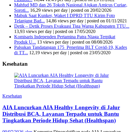
Mahfud MD dan 26 Tokoh Nasional Ajukan Amicus Curiae,
Soroti...
16,29 views per day
|
posted on 20/02/2026
Mabuk Saat Kunker, Waket I DPRD TTU Kirim Foto
Telanjang Bad...
14,86 views per day
|
posted on 01/11/2021
Detik – Detik Proses Evakuasi Tiga Warga Kabupaten TTU...
13,93 views per day
|
posted on 17/05/2020
Komisaris Independen Pertamina Patra Niaga Terpikat
Produk U...
13 views per day
|
posted on 08/08/2026
Palsukan Tandatangan 175 Penerima BLT Covid-19, Kades
di TT...
12,19 views per day
|
posted on 23/05/2020
Kesehatan
Kesehatan
AIA Luncurkan AIA Healthy Longevity di Jalur
Distribusi BCA, Layanan Terpadu untuk Bantu
Tingkatkan Periode Hidup Sehat (Healthspan)
09/07/2026
alex
Komentar Dinonaktifkan
pada AIA Luncurkan