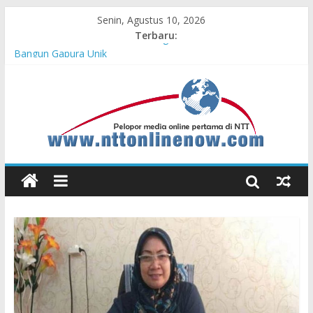
Senin, Agustus 10, 2026
Terbaru:
Memeriahkan HUT ke-81 RI, Warga Desa Ta’aba-Malaka
Bangun Gapura Unik
MPM Honda Jatim Kembali Berikan Beasiswa bagi Anak Asuh
Berprestasi di Malang
Buktikan Kencangnya CBR series, Pebalap Astra Honda Raih
Kemenangan di Mandalika
Dari Pemula hingga Juara Nasional, Daya Fawziya Buktikan
Pentingnya Edukasi Safety Riding
HUT ke-81 RI Akan Dimeriahkan dengan 133 Tim Karnaval
Kebangsaan dan 198 Tim Gerak Jalan