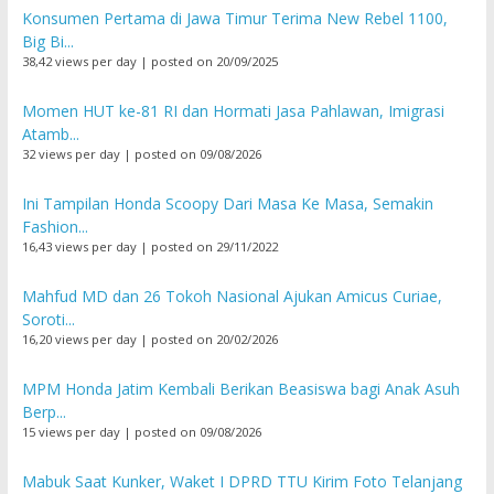
Konsumen Pertama di Jawa Timur Terima New Rebel 1100,
Big Bi...
38,42 views per day
|
posted on 20/09/2025
Momen HUT ke-81 RI dan Hormati Jasa Pahlawan, Imigrasi
Atamb...
32 views per day
|
posted on 09/08/2026
Ini Tampilan Honda Scoopy Dari Masa Ke Masa, Semakin
Fashion...
16,43 views per day
|
posted on 29/11/2022
Mahfud MD dan 26 Tokoh Nasional Ajukan Amicus Curiae,
Soroti...
16,20 views per day
|
posted on 20/02/2026
MPM Honda Jatim Kembali Berikan Beasiswa bagi Anak Asuh
Berp...
15 views per day
|
posted on 09/08/2026
Mabuk Saat Kunker, Waket I DPRD TTU Kirim Foto Telanjang