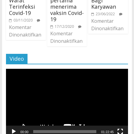
Wafat
pertama
Bagi
Terinfeksi
menerima
Karyawan
Covid-19
vaksin Covid-
23/06/2022
19
03/11/2020
Komentar
Komentar
17/12/2020
Dinonaktifkan
Komentar
Dinonaktifkan
Dinonaktifkan
Video
Pemutar
Video
00:00
01:22:45