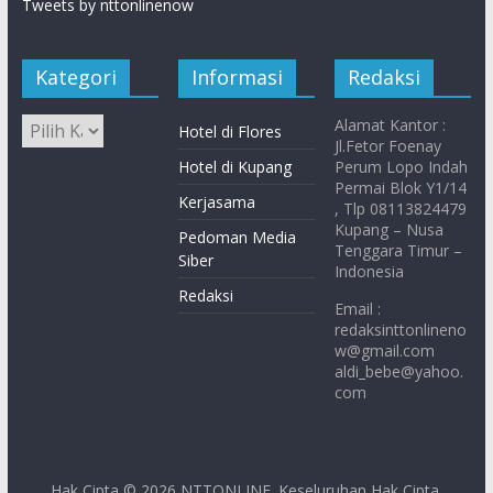
Tweets by nttonlinenow
Kategori
Informasi
Redaksi
Alamat Kantor :
Hotel di Flores
Jl.Fetor Foenay
Hotel di Kupang
Perum Lopo Indah
Permai Blok Y1/14
Kerjasama
, Tlp 08113824479
Kupang – Nusa
Pedoman Media
Tenggara Timur –
Siber
Indonesia
Redaksi
Email :
redaksinttonlineno
w@gmail.com
aldi_bebe@yahoo.
com
Hak Cipta © 2026
NTTONLINE
. Keseluruhan Hak Cipta.