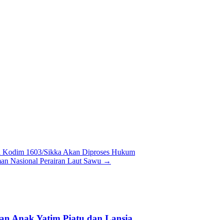
a Kodim 1603/Sikka Akan Diproses Hukum
an Nasional Perairan Laut Sawu
→
gan Anak Yatim Piatu dan Lansia