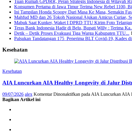
Tuan Rumah GPDRR, Peran Strategis Indonesia di Wilayah Rin
Konsumen Pertama di Jawa Timur Terima New Rebel 1100, Big
Ini Tampilan Honda Scoopy Dari Masa Ke Masa, Semakin Fash
Mahfud MD dan 26 Tokoh Nasional Ajukan Amicus Curiae, Sor
Mabuk Saat Kunker, Waket I DPRD TTU Kirim Foto Telanjang
Teras Bank Indonesia Hadir di Belu, Bupati Willy : Terima Ka..
Detik – Detik Proses Evakuasi Tiga Warga Kabupaten TTU...
Palsukan Tandatangan 175 Penerima BLT Covid-19, Kades di 
Kesehatan
Kesehatan
AIA Luncurkan AIA Healthy Longevity di Jalur Dis
09/07/2026
alex
Komentar Dinonaktifkan
pada AIA Luncurkan AIA He
Bagikan Artikel ini