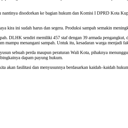
nantinya disodorkan ke bagian hukum dan Komisi I DPRD Kota Kupang u
. Saya kira ini sudah harus dan segera. Produksi sampah semakin menin
ah. DLHK sendiri memiliki 457 staf dengan 39 armada pengangkut, 
lum mampu menangani sampah. Untuk itu, kesadaran warga menjadi fak
un sebuah perda maupun peraturan Wali Kota, pihaknya menunggu pen
embingkainya dapam payung hukum.
ta akan fasilitasi dan menyusunnya berdasarkan kaidah–kaidah hukum