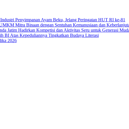
Industri Penyimpanan Ayam Beku, Jelang Peringatan HUT RI ke-81
uk UMKM Mitra Binaan dengan Sentuhan Kemanusiaan dan Keberlanjut
a Jatim Hadirkan Kompetisi dan Aktivitas Seru untuk Generasi Mud
sih BI Atas Kepeduliannya Tingkatkan Budaya Literasi
lika 2026