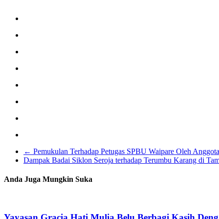
←
Pemukulan Terhadap Petugas SPBU Waipare Oleh Anggot
Dampak Badai Siklon Seroja terhadap Terumbu Karang di Tam
Anda Juga Mungkin Suka
Yayasan Gracia Hati Mulia Belu Berbagi Kasih Den