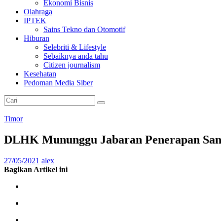
Ekonomi Bisnis
Olahraga
IPTEK
Sains Tekno dan Otomotif
Hiburan
Selebriti & Lifestyle
Sebaiknya anda tahu
Citizen journalism
Kesehatan
Pedoman Media Siber
Timor
DLHK Mununggu Jabaran Penerapan San
27/05/2021
alex
Bagikan Artikel ini