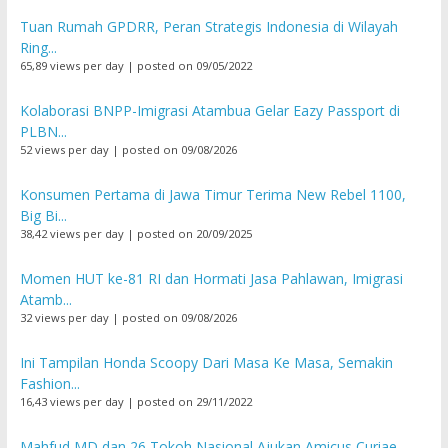
Tuan Rumah GPDRR, Peran Strategis Indonesia di Wilayah
Ring...
65,89 views per day
|
posted on 09/05/2022
Kolaborasi BNPP-Imigrasi Atambua Gelar Eazy Passport di
PLBN...
52 views per day
|
posted on 09/08/2026
Konsumen Pertama di Jawa Timur Terima New Rebel 1100,
Big Bi...
38,42 views per day
|
posted on 20/09/2025
Momen HUT ke-81 RI dan Hormati Jasa Pahlawan, Imigrasi
Atamb...
32 views per day
|
posted on 09/08/2026
Ini Tampilan Honda Scoopy Dari Masa Ke Masa, Semakin
Fashion...
16,43 views per day
|
posted on 29/11/2022
Mahfud MD dan 26 Tokoh Nasional Ajukan Amicus Curiae,