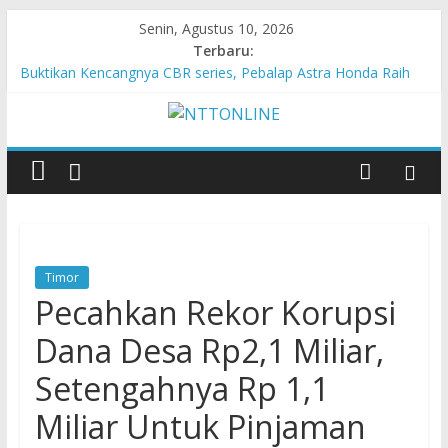
Senin, Agustus 10, 2026
Terbaru:
Buktikan Kencangnya CBR series, Pebalap Astra Honda Raih
Kemenangan di Mandalika
Dari Pemula hingga Juara Nasional, Daya Fawziya Buktikan
Pentingnya Edukasi Safety Riding
HUT ke-81 RI Akan Dimeriahkan dengan 133 Tim Karnaval
Kebangsaan dan 198 Tim Gerak Jalan
Memeriahkan HUT ke-81 RI, Warga Desa Ta’aba-Malaka
Bangun Gapura Unik
MPM Honda Jatim Kembali Berikan Beasiswa bagi Anak Asuh
Berprestasi di Malang
Timor
Pecahkan Rekor Korupsi
Dana Desa Rp2,1 Miliar,
Setengahnya Rp 1,1
Miliar Untuk Pinjaman