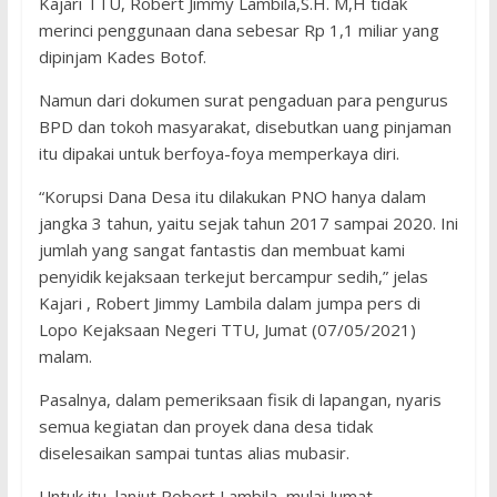
Kajari TTU, Robert Jimmy Lambila,S.H. M,H tidak
merinci penggunaan dana sebesar Rp 1,1 miliar yang
dipinjam Kades Botof.
Namun dari dokumen surat pengaduan para pengurus
BPD dan tokoh masyarakat, disebutkan uang pinjaman
itu dipakai untuk berfoya-foya memperkaya diri.
“Korupsi Dana Desa itu dilakukan PNO hanya dalam
jangka 3 tahun, yaitu sejak tahun 2017 sampai 2020. Ini
jumlah yang sangat fantastis dan membuat kami
penyidik kejaksaan terkejut bercampur sedih,” jelas
Kajari , Robert Jimmy Lambila dalam jumpa pers di
Lopo Kejaksaan Negeri TTU, Jumat (07/05/2021)
malam.
Pasalnya, dalam pemeriksaan fisik di lapangan, nyaris
semua kegiatan dan proyek dana desa tidak
diselesaikan sampai tuntas alias mubasir.
Untuk itu, lanjut Robert Lambila, mulai Jumat