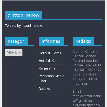
@nttonlinenow
Tweets by nttonlinenow
Kategori
Informasi
Redaksi
Alamat Kantor :
Hotel di Flores
Jl.Fetor Foenay
Hotel di Kupang
Perum Lopo Indah
Permai Blok Y1/14
Kerjasama
, Tlp 08113824479
Kupang – Nusa
Pedoman Media
Tenggara Timur –
Siber
Indonesia
Redaksi
Email :
redaksinttonlineno
w@gmail.com
aldi_bebe@yahoo.