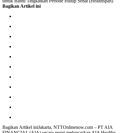
untuk Bantu Tingkatkan Periode Hidup Sehat (Healthspan)
Bagikan Artikel ini
Bagikan Artikel iniJakarta, NTTOnlinenow.com – PT AIA
FINANCIAL (AIA) secara resmi meluncurkan AIA Healthy