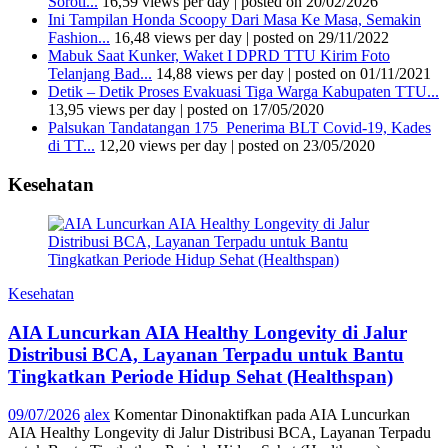
Soroti...
16,59 views per day
|
posted on 20/02/2026
Ini Tampilan Honda Scoopy Dari Masa Ke Masa, Semakin
Fashion...
16,48 views per day
|
posted on 29/11/2022
Mabuk Saat Kunker, Waket I DPRD TTU Kirim Foto
Telanjang Bad...
14,88 views per day
|
posted on 01/11/2021
Detik – Detik Proses Evakuasi Tiga Warga Kabupaten TTU...
13,95 views per day
|
posted on 17/05/2020
Palsukan Tandatangan 175 Penerima BLT Covid-19, Kades
di TT...
12,20 views per day
|
posted on 23/05/2020
Kesehatan
Kesehatan
AIA Luncurkan AIA Healthy Longevity di Jalur
Distribusi BCA, Layanan Terpadu untuk Bantu
Tingkatkan Periode Hidup Sehat (Healthspan)
09/07/2026
alex
Komentar Dinonaktifkan
pada AIA Luncurkan
AIA Healthy Longevity di Jalur Distribusi BCA, Layanan Terpadu