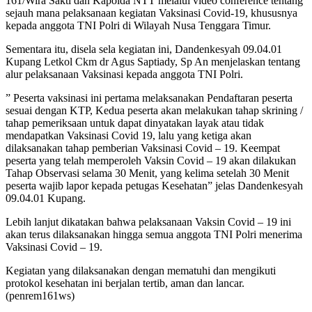
161/Wira Sakti dan Kapolda NTT melalui video conference tentang
sejauh mana pelaksanaan kegiatan Vaksinasi Covid-19, khususnya
kepada anggota TNI Polri di Wilayah Nusa Tenggara Timur.
Sementara itu, disela sela kegiatan ini, Dandenkesyah 09.04.01
Kupang Letkol Ckm dr Agus Saptiady, Sp An menjelaskan tentang
alur pelaksanaan Vaksinasi kepada anggota TNI Polri.
” Peserta vaksinasi ini pertama melaksanakan Pendaftaran peserta
sesuai dengan KTP, Kedua peserta akan melakukan tahap skrining /
tahap pemeriksaan untuk dapat dinyatakan layak atau tidak
mendapatkan Vaksinasi Covid 19, lalu yang ketiga akan
dilaksanakan tahap pemberian Vaksinasi Covid – 19. Keempat
peserta yang telah memperoleh Vaksin Covid – 19 akan dilakukan
Tahap Observasi selama 30 Menit, yang kelima setelah 30 Menit
peserta wajib lapor kepada petugas Kesehatan” jelas Dandenkesyah
09.04.01 Kupang.
Lebih lanjut dikatakan bahwa pelaksanaan Vaksin Covid – 19 ini
akan terus dilaksanakan hingga semua anggota TNI Polri menerima
Vaksinasi Covid – 19.
Kegiatan yang dilaksanakan dengan mematuhi dan mengikuti
protokol kesehatan ini berjalan tertib, aman dan lancar.
(penrem161ws)