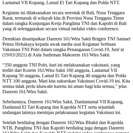
Lantamal VII Kupang, Lanud El Tari Kupang dan Polda NTT.
Kegiatan ini dilaksanakan secara serentak di Bali, Nusa Tenggara
Barat, termasuk di wilayah kita di Provinsi Nusa Tenggara Timur
dalam rangka Kunjungan Kerja Panglima TNI dan Kapolri di Bali
yang di selenggarakan secara virtual melalui video conference.
Demikian disampaikan Danrem 161/Wira Sakti Brigjen TNI Samuel
Petrus Hehakaya kepada awak media usai Kegiatan Serbuan
Vaksinasi TNI Polri dalam rangka Penanganan Covid-19, Jum’at
(19/03/2021) di Aula Sudirman Makorem 161/Wira Sakti.
“350 anggota TNI Polri, hari ini melaksanakan vaksinasi, yang
terdiri dari Korem 161/Wira Sakti 160 anggota, Lantamal VII
Kupang 50 anggota, Lanud El Tari Kupang 40 anggota dan Polda
NTT 100 anggota. Mari kita sukseskan Vaksinasi Covid-19 ini. Kita
semua tidak perlu khawatir karena ini aman bagi kita semua,” jelas
Danrem 161/Wira Sakti.
Sebelumnya, Danrem 161/Wira Sakti, Danlantamal VII Kupang,
Danlanud El Tari Kupang dan Kapolda NTT serta sejumlah
undangan lainnya meninjau pelaksanaan kegiatan Vaksinasi ini.
Setelah berdialog dengan Danrem 162/Wira Bhakti dan Kapolda
NTB, Panglima TNI dan Kapolri berdialog juga dengan Danrem