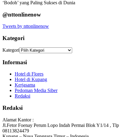
‘Bodoh’ yang Paling Sukses di Dunia
@nttonlinenow
Tweets by nttonlinenow
Kategori
Kategori
Informasi
Hotel di Flores
Hotel di Kupang
Kerjasama
Pedoman Media Siber
Redaksi
Redaksi
Alamat Kantor :
Jl.Fetor Foenay Perum Lopo Indah Permai Blok Y1/14 , Tlp
08113824479
Kupang – Nusa Tenggara Timur – Indonesia