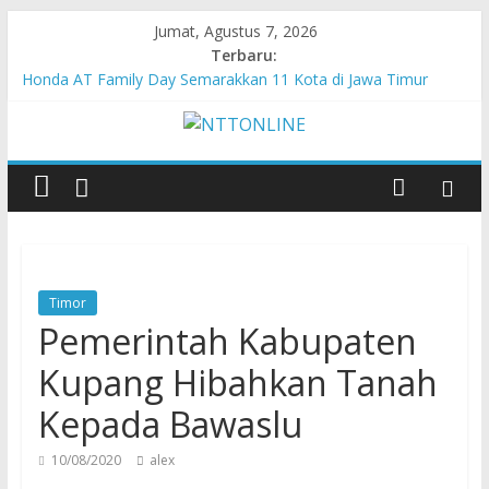
Jumat, Agustus 7, 2026
Terbaru:
Honda AT Family Day Semarakkan 11 Kota di Jawa Timur
Teras Bank Indonesia Hadir di Belu, Bupati Willy : Terima Kasih
BI Atas Kepeduliannya Tingkatkan Budaya Literasi
Astra Honda Siap Lanjutkan Performa Positif di ARRC
Mandalika 2026
Pengadaan Kapal PPA Perkuat Kemampuan Pertahanan Udara
TNI AL Hadapi Ancaman Maritim Modern
Cahaya Kemerdekaan di Nonotbatan: Listrik Masuk Desa, PLN
Edukasi Keselamatan
Timor
Pemerintah Kabupaten
Kupang Hibahkan Tanah
Kepada Bawaslu
10/08/2020
alex