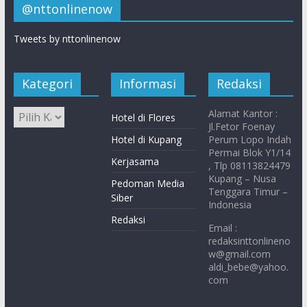
@nttonlinenow
Tweets by nttonlinenow
Kategori
Informasi
Redaksi
Alamat Kantor :
Hotel di Flores
Jl.Fetor Foenay
Hotel di Kupang
Perum Lopo Indah
Permai Blok Y1/14
Kerjasama
, Tlp 08113824479
Kupang – Nusa
Pedoman Media
Tenggara Timur –
Siber
Indonesia
Redaksi
Email :
redaksinttonlineno
w@gmail.com
aldi_bebe@yahoo.
com