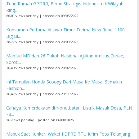
Tuan Rumah GPDRR, Peran Strategis Indonesia di Wilayah
Ring...
66,01 views per day
|
posted on 09/05/2022
Konsumen Pertama di Jawa Timur Terima New Rebel 1100,
Big Bi...
38,77 views per day
|
posted on 20/09/2025
Mahfud MD dan 26 Tokoh Nasional Ajukan Amicus Curiae,
Soroti...
16,49 views per day
|
posted on 20/02/2026
Ini Tampilan Honda Scoopy Dari Masa Ke Masa, Semakin
Fashion...
16,47 views per day
|
posted on 29/11/2022
Cahaya Kemerdekaan di Nonotbatan: Listrik Masuk Desa, PLN
Ed...
16 views per day
|
posted on 06/08/2026
Mabuk Saat Kunker, Waket I DPRD TTU Kirim Foto Telanjang