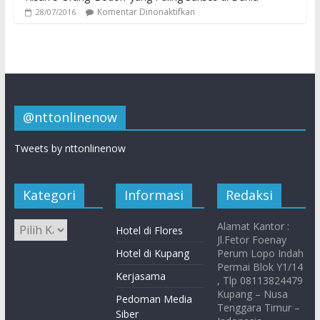
Komentar Dinonaktifkan
28/07/2016
@nttonlinenow
Tweets by nttonlinenow
Kategori
Informasi
Redaksi
Alamat Kantor :
Hotel di Flores
Jl.Fetor Foenay
Hotel di Kupang
Perum Lopo Indah
Permai Blok Y1/14
Kerjasama
, Tlp 08113824479
Kupang – Nusa
Pedoman Media
Tenggara Timur –
Siber