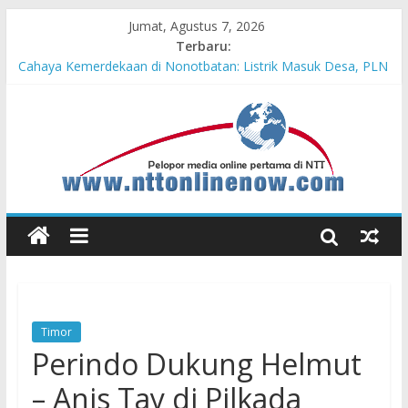
Jumat, Agustus 7, 2026
Terbaru:
Cahaya Kemerdekaan di Nonotbatan: Listrik Masuk Desa, PLN
Edukasi Keselamatan
Honda AT Family Day Semarakkan 11 Kota di Jawa Timur
Teras Bank Indonesia Hadir di Belu, Bupati Willy : Terima Kasih
BI Atas Kepeduliannya Tingkatkan Budaya Literasi
Astra Honda Siap Lanjutkan Performa Positif di ARRC
Mandalika 2026
Pengadaan Kapal PPA Perkuat Kemampuan Pertahanan Udara
TNI AL Hadapi Ancaman Maritim Modern
Timor
Perindo Dukung Helmut
– Anis Tay di Pilkada