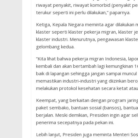
riwayat penyakit, riwayat komorbid (penyakit pen
terukur seperti ini perlu dilakukan,” paparnya.
Ketiga, Kepala Negara meminta agar dilakukan m
klaster seperti klaster pekerja migran, klaster
klaster industri. Menurutnya, pengawasan klaste
gelombang kedua.
“Kita lihat bahwa pekerja migran Indonesia, lap
kembali dan akan bertambah lagi kemungkinan 16 r
baik di lapangan sehingga jangan sampai muncul g
memastikan industri-industri yang diizinkan ber
melakukan protokol kesehatan secara ketat atau
Keempat, yang berkaitan dengan program jarin
paket sembako, bantuan sosial (bansos), bantu
berjalan. Meski demikian, Presiden ingin agar s
penerima secepatnya pada pekan ini.
Lebih lanjut, Presiden juga meminta Menteri Sosia