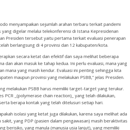
dodo menyampaikan sejumlah arahan terbaru terkait pandemi
 yang digelar melalui telekonferensi di Istana Kepresidenan
han Presiden tersebut yaitu pertama terkait evaluasi penerapan
elah berlangsung di 4 provinsi dan 12 kabupaten/kota.
terapkan secara ketat dan efektif dan saya melihat beberapa
a dan akan masuk ke tahap kedua. Ini perlu evaluasi, mana yang
an mana yang masih kendur. Evaluasi ini penting sehingga kita
upaten maupun provinsi yang melakukan PSBB,” jelas Presiden.
ng melakukan PSBB harus memiliki target-target yang terukur.
s PCR _(polymerase chain reaction)_ yang telah dilakukan,
erta berapa kontak yang telah ditelusuri setiap hari.
apakah isolasi yang ketat juga dilakukan, karena saya melihat ada
mah sakit, yang PDP (pasien dalam pengawasan) masih beraktivitas
g berisiko, yang manula (manusia usia lanjut), yang memiliki