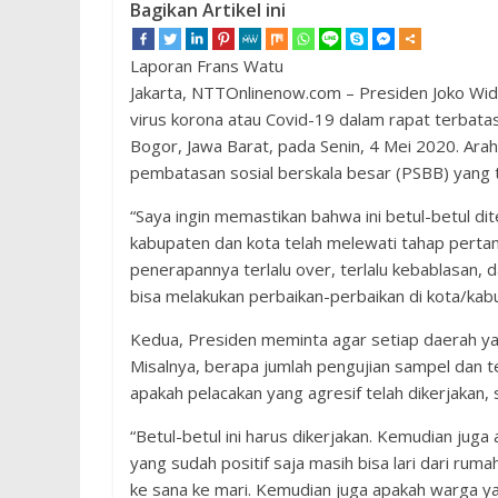
Bagikan Artikel ini
Laporan Frans Watu
Jakarta, NTTOnlinenow.com – Presiden Joko Wi
virus korona atau Covid-19 dalam rapat terbatas
Bogor, Jawa Barat, pada Senin, 4 Mei 2020. Ara
pembatasan sosial berskala besar (PSBB) yang t
“Saya ingin memastikan bahwa ini betul-betul di
kabupaten dan kota telah melewati tahap pertam
penerapannya terlalu over, terlalu kebablasan, d
bisa melakukan perbaikan-perbaikan di kota/kab
Kedua, Presiden meminta agar setiap daerah ya
Misalnya, berapa jumlah pengujian sampel dan te
apakah pelacakan yang agresif telah dikerjakan, s
“Betul-betul ini harus dikerjakan. Kemudian juga 
yang sudah positif saja masih bisa lari dari ru
ke sana ke mari. Kemudian juga apakah warga yan