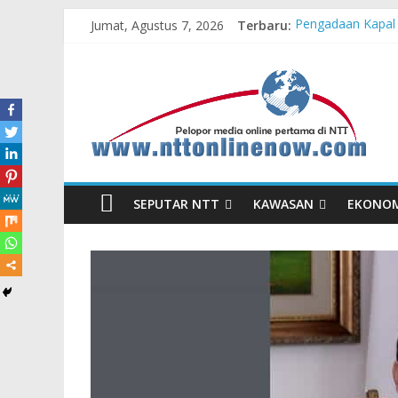
Jumat, Agustus 7, 2026
Terbaru:
Pengadaan Kapal
Cahaya Kemerdeka
Honda AT Family 
Hasil KKN Kolab
Kelurahan Manua
SEPUTAR NTT
KAWASAN
EKONO