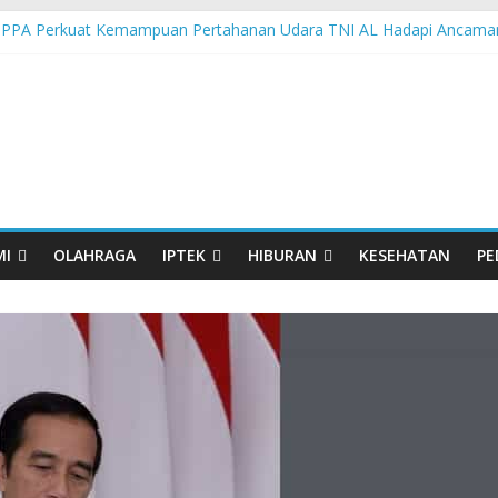
 PPA Perkuat Kemampuan Pertahanan Udara TNI AL Hadapi Ancama
an di Nonotbatan: Listrik Masuk Desa, PLN Edukasi Keselamatan
Day Semarakkan 11 Kota di Jawa Timur
orasi UGM-Undana Jadi Pedoman Bangun Desa Desa, Tak Sekadar La
man Gelar Beragam Lomba Meriahkan HUT ke-81 RI
MI
OLAHRAGA
IPTEK
HIBURAN
KESEHATAN
PE