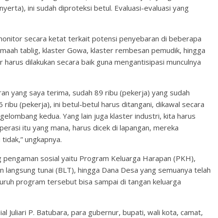
yerta), ini sudah diproteksi betul. Evaluasi-evaluasi yang
onitor secara ketat terkait potensi penyebaran di beberapa
 jemaah tablig, klaster Gowa, klaster rembesan pemudik, hingga
r harus dilakukan secara baik guna mengantisipasi munculnya
oran yang saya terima, sudah 89 ribu (pekerja) yang sudah
ibu (pekerja), ini betul-betul harus ditangani, dikawal secara
elombang kedua. Yang lain juga klaster industri, kita harus
operasi itu yang mana, harus dicek di lapangan, mereka
 tidak,” ungkapnya.
g pengaman sosial yaitu Program Keluarga Harapan (PKH),
an langsung tunai (BLT), hingga Dana Desa yang semuanya telah
eluruh program tersebut bisa sampai di tangan keluarga
l Juliari P. Batubara, para gubernur, bupati, wali kota, camat,