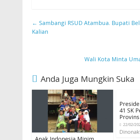
←
Sambangi RSUD Atambua. Bupati Belu
Kalian
Wali Kota Minta Uma
Anda Juga Mungkin Suka
Preside
41 SK P
Provins
22/02/20
Dinonak
Anak Indonesia Minim