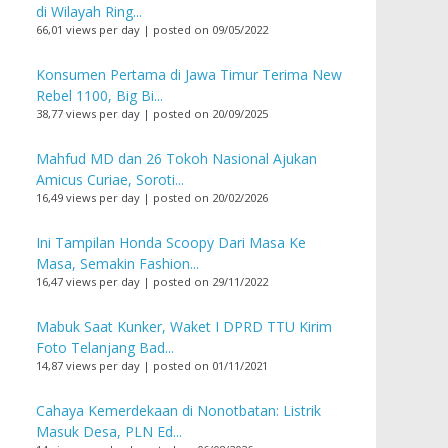
di Wilayah Ring...
66,01 views per day
|
posted on 09/05/2022
Konsumen Pertama di Jawa Timur Terima New
Rebel 1100, Big Bi...
38,77 views per day
|
posted on 20/09/2025
Mahfud MD dan 26 Tokoh Nasional Ajukan
Amicus Curiae, Soroti...
16,49 views per day
|
posted on 20/02/2026
Ini Tampilan Honda Scoopy Dari Masa Ke
Masa, Semakin Fashion...
16,47 views per day
|
posted on 29/11/2022
Mabuk Saat Kunker, Waket I DPRD TTU Kirim
Foto Telanjang Bad...
14,87 views per day
|
posted on 01/11/2021
Cahaya Kemerdekaan di Nonotbatan: Listrik
Masuk Desa, PLN Ed...