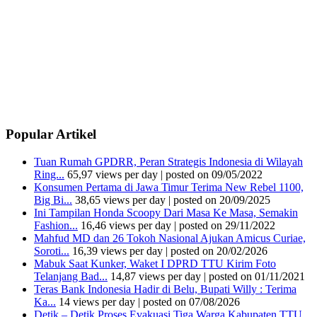
Popular Artikel
Tuan Rumah GPDRR, Peran Strategis Indonesia di Wilayah
Ring...
65,97 views per day
|
posted on 09/05/2022
Konsumen Pertama di Jawa Timur Terima New Rebel 1100,
Big Bi...
38,65 views per day
|
posted on 20/09/2025
Ini Tampilan Honda Scoopy Dari Masa Ke Masa, Semakin
Fashion...
16,46 views per day
|
posted on 29/11/2022
Mahfud MD dan 26 Tokoh Nasional Ajukan Amicus Curiae,
Soroti...
16,39 views per day
|
posted on 20/02/2026
Mabuk Saat Kunker, Waket I DPRD TTU Kirim Foto
Telanjang Bad...
14,87 views per day
|
posted on 01/11/2021
Teras Bank Indonesia Hadir di Belu, Bupati Willy : Terima
Ka...
14 views per day
|
posted on 07/08/2026
Detik – Detik Proses Evakuasi Tiga Warga Kabupaten TTU...