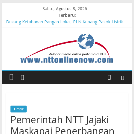
Sabtu, Agustus 8, 2026
Terbaru:
Dukung Ketahanan Pangan Lokal, PLN Kupang Pasok Listrik
Industri Penyimpanan Ayam Beku, Jelang Peringatan HUT RI
ke-81
Komisaris Independen Pertamina Patra Niaga Terpikat Produk
UMKM Mitra Binaan dengan Sentuhan Kemanusiaan dan
Keberlanjutan
Honda DBL 2026 East Java – North Resmi Bergulir, MPM
Honda Jatim Hadirkan Kompetisi dan Aktivitas Seru untuk
Generasi Muda
Teras Bank Indonesia Hadir di Belu, Bupati Willy : Terima Kasih
BI Atas Kepeduliannya Tingkatkan Budaya Literasi
Astra Honda Siap Lanjutkan Performa Positif di ARRC
Mandalika 2026
Timor
Pemerintah NTT Jajaki
Maskapai Penerbangan