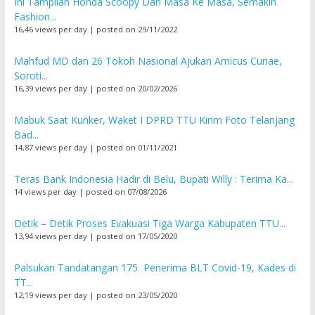
Ini Tampilan Honda Scoopy Dari Masa Ke Masa, Semakin
Fashion...
16,46 views per day
|
posted on 29/11/2022
Mahfud MD dan 26 Tokoh Nasional Ajukan Amicus Curiae,
Soroti...
16,39 views per day
|
posted on 20/02/2026
Mabuk Saat Kunker, Waket I DPRD TTU Kirim Foto Telanjang
Bad...
14,87 views per day
|
posted on 01/11/2021
Teras Bank Indonesia Hadir di Belu, Bupati Willy : Terima Ka...
14 views per day
|
posted on 07/08/2026
Detik – Detik Proses Evakuasi Tiga Warga Kabupaten TTU...
13,94 views per day
|
posted on 17/05/2020
Palsukan Tandatangan 175 Penerima BLT Covid-19, Kades di
TT...
12,19 views per day
|
posted on 23/05/2020