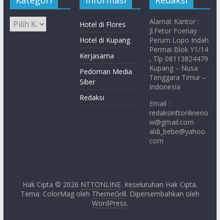
Kategori
Informasi
Redaksi
Alamat Kantor :
Hotel di Flores
Jl.Fetor Foenay
Hotel di Kupang
Perum Lopo Indah
Permai Blok Y1/14
Kerjasama
, Tlp 08113824479
Kupang – Nusa
Pedoman Media
Tenggara Timur –
Siber
Indonesia
Redaksi
Email :
redaksinttonlineno
w@gmail.com
aldi_bebe@yahoo.
com
Hak Cipta © 2026
NTTONLINE
. Keseluruhan Hak Cipta.
Tema: ColorMag oleh
ThemeGrill
. Dipersembahkan oleh
WordPress
.