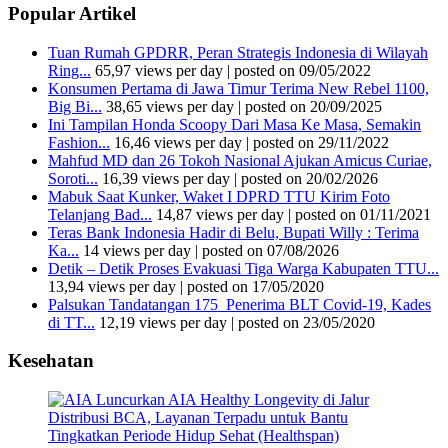
Popular Artikel
Tuan Rumah GPDRR, Peran Strategis Indonesia di Wilayah
Ring...
65,97 views per day
|
posted on 09/05/2022
Konsumen Pertama di Jawa Timur Terima New Rebel 1100,
Big Bi...
38,65 views per day
|
posted on 20/09/2025
Ini Tampilan Honda Scoopy Dari Masa Ke Masa, Semakin
Fashion...
16,46 views per day
|
posted on 29/11/2022
Mahfud MD dan 26 Tokoh Nasional Ajukan Amicus Curiae,
Soroti...
16,39 views per day
|
posted on 20/02/2026
Mabuk Saat Kunker, Waket I DPRD TTU Kirim Foto
Telanjang Bad...
14,87 views per day
|
posted on 01/11/2021
Teras Bank Indonesia Hadir di Belu, Bupati Willy : Terima
Ka...
14 views per day
|
posted on 07/08/2026
Detik – Detik Proses Evakuasi Tiga Warga Kabupaten TTU...
13,94 views per day
|
posted on 17/05/2020
Palsukan Tandatangan 175 Penerima BLT Covid-19, Kades
di TT...
12,19 views per day
|
posted on 23/05/2020
Kesehatan