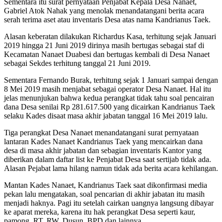
Sementara itu surat pernyataan Penjabat Kepala Desa Nanaet,
Gabriel Atok Nahak yang menolak menandatangani berita acara
serah terima aset atau inventaris Desa atas nama Kandrianus Taek.
Alasan keberatan dilakukan Richardus Kasa, terhitung sejak Januari
2019 hingga 21 Juni 2019 dirinya masih bertugas sebagai staf di
Kecamatan Nanaet Duabesi dan bertugas kembali di Desa Nanaet
sebagai Sekdes terhitung tanggal 21 Juni 2019.
Sementara Fernando Burak, terhitung sejak 1 Januari sampai dengan
8 Mei 2019 masih menjabat sebagai operator Desa Nanaet. Hal itu
jelas menunjukan bahwa kedua perangkat tidak tahu soal pencairan
dana Desa senilai Rp 281.617.500 yang dicairkan Kandrianus Taek
selaku Kades disaat masa akhir jabatan tanggal 16 Mei 2019 lalu.
Tiga perangkat Desa Nanaet menandatangani surat pernyataan
lantaran Kades Nanaet Kandrianus Taek yang mencairkan dana
desa di masa akhir jabatan dan sebagian inventaris Kantor yang
diberikan dalam daftar list ke Penjabat Desa saat sertijab tidak ada.
Alasan Pejabat lama hilang namun tidak ada berita acara kehilangan.
Mantan Kades Nanaet, Kandrianus Taek saat dikonfirmasi media
pekan lalu mengatakan, soal pencarian di akhir jabatan itu masih
menjadi haknya. Pagi itu setelah cairkan uangnya langsung dibayar
ke aparat mereka, karena itu hak perangkat Desa seperti kaur,
pamong, RT, RW, Dusun, BPD dan lainnya.