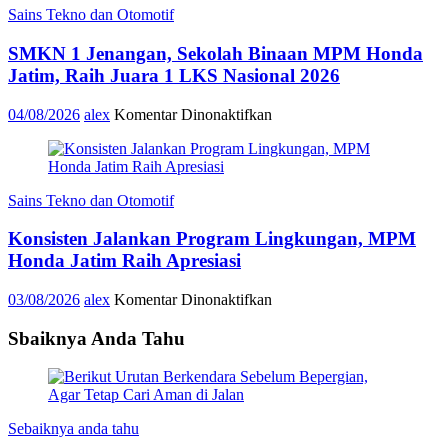
Sains Tekno dan Otomotif
Petualang
Dimulai,
SMKN 1 Jenangan, Sekolah Binaan MPM Honda
New
Honda
Jatim, Raih Juara 1 LKS Nasional 2026
NX500
Resmi
pada
04/08/2026
alex
Komentar Dinonaktifkan
Hadir
SMKN
di
1
Jawa
Jenangan,
Timur
Sekolah
Sains Tekno dan Otomotif
Binaan
MPM
Konsisten Jalankan Program Lingkungan, MPM
Honda
Jatim,
Honda Jatim Raih Apresiasi
Raih
Juara
pada
03/08/2026
alex
Komentar Dinonaktifkan
1
Konsisten
LKS
Jalankan
Sbaiknya Anda Tahu
Nasional
Program
2026
Lingkungan,
MPM
Honda
Jatim
Sebaiknya anda tahu
Raih