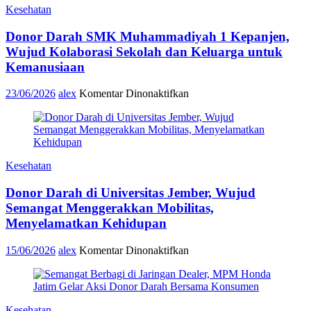
Kesehatan
Cabang
Mastrip,
Donor Darah SMK Muhammadiyah 1 Kepanjen,
Wujud
Semangat
Wujud Kolaborasi Sekolah dan Keluarga untuk
Berbagi
Kemanusiaan
dan
Kepedulian
pada
23/06/2026
alex
Komentar Dinonaktifkan
untuk
Donor
Sesama
Darah
SMK
Muhammadiyah
1
Kesehatan
Kepanjen,
Wujud
Donor Darah di Universitas Jember, Wujud
Kolaborasi
Sekolah
Semangat Menggerakkan Mobilitas,
dan
Menyelamatkan Kehidupan
Keluarga
untuk
pada
15/06/2026
alex
Komentar Dinonaktifkan
Kemanusiaan
Donor
Darah
di
Universitas
Kesehatan