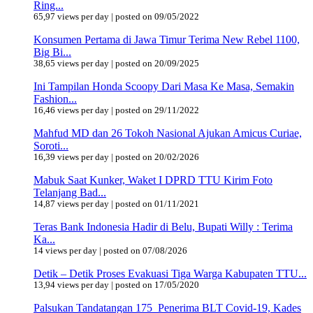
Ring...
65,97 views per day
|
posted on 09/05/2022
Konsumen Pertama di Jawa Timur Terima New Rebel 1100,
Big Bi...
38,65 views per day
|
posted on 20/09/2025
Ini Tampilan Honda Scoopy Dari Masa Ke Masa, Semakin
Fashion...
16,46 views per day
|
posted on 29/11/2022
Mahfud MD dan 26 Tokoh Nasional Ajukan Amicus Curiae,
Soroti...
16,39 views per day
|
posted on 20/02/2026
Mabuk Saat Kunker, Waket I DPRD TTU Kirim Foto
Telanjang Bad...
14,87 views per day
|
posted on 01/11/2021
Teras Bank Indonesia Hadir di Belu, Bupati Willy : Terima
Ka...
14 views per day
|
posted on 07/08/2026
Detik – Detik Proses Evakuasi Tiga Warga Kabupaten TTU...
13,94 views per day
|
posted on 17/05/2020
Palsukan Tandatangan 175 Penerima BLT Covid-19, Kades