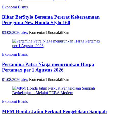
Day
Ekonomi Bisnis
Semarakkan
11
Blitar BerStylo Bersama Pererat Kebersamaan
Kota
di
Pengguna New Honda Stylo 160
Jawa
Timur
pada
03/08/2026
alex
Komentar Dinonaktifkan
Blitar
BerStylo
Bersama
Pererat
Ekonomi Bisnis
Kebersamaan
Pengguna
Pertamina Patra Niaga menurunkan Harga
New
Honda
Pertamax per 1 Agustus 2026
Stylo
160
pada
01/08/2026
alex
Komentar Dinonaktifkan
Pertamina
Patra
Niaga
menurunkan
Ekonomi Bisnis
Harga
Pertamax
MPM Honda Jatim Perkuat Pengelolaan Sampah
per