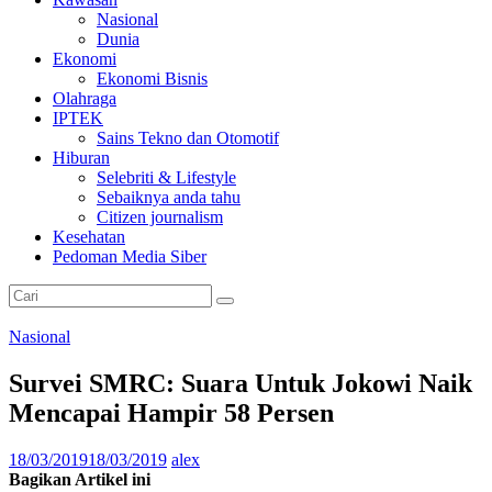
L
Nasional
Dunia
I
Ekonomi
N
Ekonomi Bisnis
E
Olahraga
IPTEK
P
Sains Tekno dan Otomotif
e
Hiburan
l
Selebriti & Lifestyle
o
Sebaiknya anda tahu
p
Citizen journalism
o
Kesehatan
r
Pedoman Media Siber
M
e
d
i
Nasional
a
O
Survei SMRC: Suara Untuk Jokowi Naik
n
Mencapai Hampir 58 Persen
l
i
n
18/03/2019
18/03/2019
alex
e
Bagikan Artikel ini
P