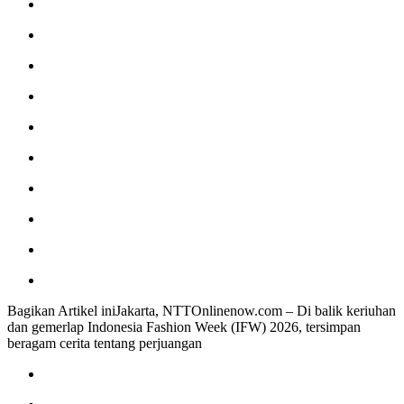
Niaga
Terpikat
Produk
UMKM
Mitra
Binaan
dengan
Sentuhan
Kemanusiaan
dan
Keberlanjutan
Bagikan Artikel iniJakarta, NTTOnlinenow.com – Di balik keriuhan
dan gemerlap Indonesia Fashion Week (IFW) 2026, tersimpan
beragam cerita tentang perjuangan