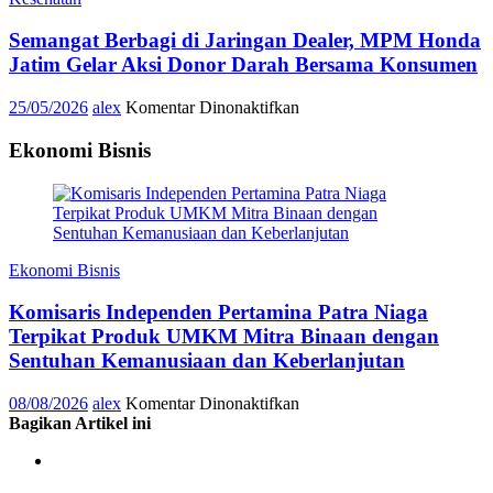
Jember,
Wujud
Semangat Berbagi di Jaringan Dealer, MPM Honda
Semangat
Menggerakkan
Jatim Gelar Aksi Donor Darah Bersama Konsumen
Mobilitas,
Menyelamatkan
pada
25/05/2026
alex
Komentar Dinonaktifkan
Kehidupan
Semangat
Berbagi
Ekonomi Bisnis
di
Jaringan
Dealer,
MPM
Honda
Jatim
Ekonomi Bisnis
Gelar
Aksi
Komisaris Independen Pertamina Patra Niaga
Donor
Terpikat Produk UMKM Mitra Binaan dengan
Darah
Sentuhan Kemanusiaan dan Keberlanjutan
Bersama
Konsumen
pada
08/08/2026
alex
Komentar Dinonaktifkan
Komisaris
Bagikan Artikel ini
Independen
Pertamina
Patra