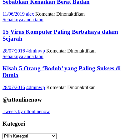
Sebabkan Kenaikan Berat Badan
pada
11/06/2019
alex
Komentar Dinonaktifkan
Studi:
Sebaiknya anda tahu
Tertidur
dengan
15 Virus Komputer Paling Berbahaya dalam
Lampu
Sejarah
atau
TV
pada
28/07/2016
4dminwp
Komentar Dinonaktifkan
Menyala
15
Sebaiknya anda tahu
Sebabkan
Virus
Kenaikan
Komputer
Kisah 5 Orang ‘Bodoh’ yang Paling Sukses di
Berat
Paling
Dunia
Badan
Berbahaya
dalam
pada
28/07/2016
4dminwp
Komentar Dinonaktifkan
Sejarah
Kisah
5
@nttonlinenow
Orang
‘Bodoh’
Tweets by nttonlinenow
yang
Paling
Kategori
Sukses
di
Kategori
Dunia