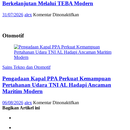
1
Berkelanjutan Melalui TEBA Modern
Agustus
2026
pada
31/07/2026
alex
Komentar Dinonaktifkan
MPM
Honda
Jatim
Otomotif
Perkuat
Pengelolaan
Sampah
Berkelanjutan
Melalui
TEBA
Modern
Sains Tekno dan Otomotif
Pengadaan Kapal PPA Perkuat Kemampuan
Pertahanan Udara TNI AL Hadapi Ancaman
Maritim Modern
pada
06/08/2026
alex
Komentar Dinonaktifkan
Pengadaan
Bagikan Artikel ini
Kapal
PPA
Perkuat
Kemampuan