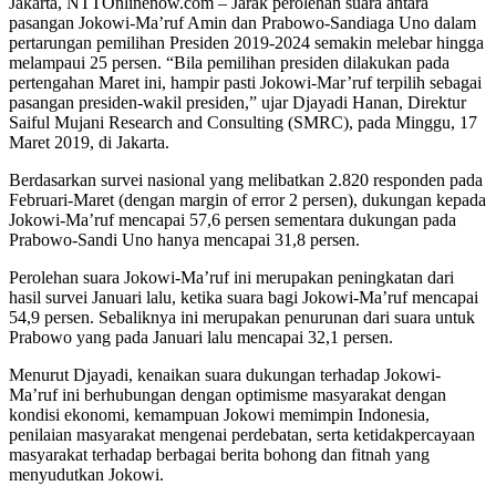
Jakarta, NTTOnlinenow.com – Jarak perolehan suara antara
pasangan Jokowi-Ma’ruf Amin dan Prabowo-Sandiaga Uno dalam
pertarungan pemilihan Presiden 2019-2024 semakin melebar hingga
melampaui 25 persen. “Bila pemilihan presiden dilakukan pada
pertengahan Maret ini, hampir pasti Jokowi-Mar’ruf terpilih sebagai
pasangan presiden-wakil presiden,” ujar Djayadi Hanan, Direktur
Saiful Mujani Research and Consulting (SMRC), pada Minggu, 17
Maret 2019, di Jakarta.
Berdasarkan survei nasional yang melibatkan 2.820 responden pada
Februari-Maret (dengan margin of error 2 persen), dukungan kepada
Jokowi-Ma’ruf mencapai 57,6 persen sementara dukungan pada
Prabowo-Sandi Uno hanya mencapai 31,8 persen.
Perolehan suara Jokowi-Ma’ruf ini merupakan peningkatan dari
hasil survei Januari lalu, ketika suara bagi Jokowi-Ma’ruf mencapai
54,9 persen. Sebaliknya ini merupakan penurunan dari suara untuk
Prabowo yang pada Januari lalu mencapai 32,1 persen.
Menurut Djayadi, kenaikan suara dukungan terhadap Jokowi-
Ma’ruf ini berhubungan dengan optimisme masyarakat dengan
kondisi ekonomi, kemampuan Jokowi memimpin Indonesia,
penilaian masyarakat mengenai perdebatan, serta ketidakpercayaan
masyarakat terhadap berbagai berita bohong dan fitnah yang
menyudutkan Jokowi.