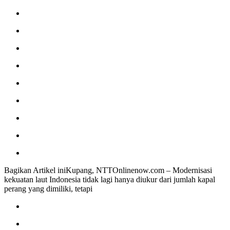
Pertahanan
Udara
TNI
AL
Hadapi
Ancaman
Maritim
Modern
Bagikan Artikel iniKupang, NTTOnlinenow.com – Modernisasi
kekuatan laut Indonesia tidak lagi hanya diukur dari jumlah kapal
perang yang dimiliki, tetapi