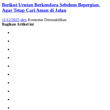
Apresiasi
Berikut Urutan Berkendara Sebelum Bepergian,
Agar Tetap Cari Aman di Jalan
pada
11/12/2025
alex
Komentar Dinonaktifkan
Berikut
Bagikan Artikel ini
Urutan
Berkendara
Sebelum
Bepergian,
Agar
Tetap
Cari
Aman
di
Jalan