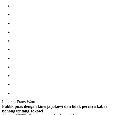
e
r
t
a
m
a
D
i
N
T
T
Laporan Frans Watu
Publik puas dengan kinerja jokowi dan tidak percaya kabar
bohong tentang Jokowi