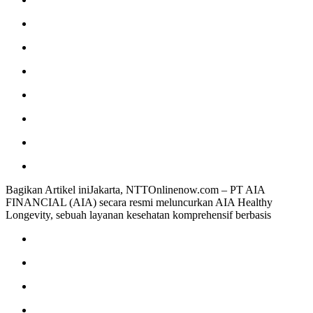
BCA,
Layanan
Terpadu
untuk
Bantu
Tingkatkan
Periode
Hidup
Sehat
(Healthspan)
Bagikan Artikel iniJakarta, NTTOnlinenow.com – PT AIA
FINANCIAL (AIA) secara resmi meluncurkan AIA Healthy
Longevity, sebuah layanan kesehatan komprehensif berbasis