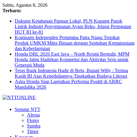
Sabtu, Agustus 8, 2026
Terbaru:
Dukung Ketahanan Pangan Lokal, PLN Kupang Pasok
Listrik Industri Penyimpanan Ayam Beku, Jelang Peringatan
HUT RI ke-81
Komisaris Independen Pertamina Patra Niaga Terpikat
Produk UMKM Mitra Binaan dengan Sentuhan Kemanusiaan
dan Keberlanjutan
Honda DBL 2026 East Java – North Resmi Bergulir, MPM
Honda Jatim Hadirkan Kompetisi dan Aktivitas Seru untuk
Generasi Muda
Teras Bank Indonesia Hadir di Belu, Bupati Willy : Terima
Kasih BI Atas Kepeduliannya Tingkatkan Budaya Literasi
Astra Honda Siap Lanjutkan Performa Positif di ARRC
Mandalika 2026
N
Seputar NTT
Alrosa
T
Flores
T
Sumba
O
Timor
N
Kawasan