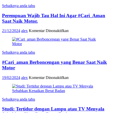
Sebaiknya anda tahu
Perempuan Wajib Tau Hal Ini Agar #Cari_Aman
Saat Naik Motor.
pada
21/12/2024
alex
Komentar Dinonaktifkan
Perempuan
Wajib
Tau
Hal
Sebaiknya anda tahu
Ini
Agar
#Cari_aman Berboncengan yang Benar Saat Naik
#Cari_Aman
Saat
Motor
Naik
Motor.
pada
19/02/2024
alex
Komentar Dinonaktifkan
#Cari_aman
Berboncengan
yang
Benar
Sebaiknya anda tahu
Saat
Naik
Studi: Tertidur dengan Lampu atau TV Menyala
Motor