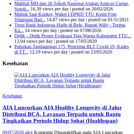
Mahfud MD dan 26 Tokoh Nasional Ajukan Amicus Curiae,
Soroti...
16,39 views per day
|
posted on 20/02/2026
Mabuk Saat Kunker, Waket I DPRD TTU Kirim Foto
Telanjang Bad...
14,87 views per day
|
posted on 01/11/2021
Teras Bank Indonesia Hadir di Belu, Bupati Willy : Terima
Ka...
14 views per day
|
posted on 07/08/2026
Detik – Detik Proses Evakuasi Tiga Warga Kabupaten TTU...
13,94 views per day
|
posted on 17/05/2020
Palsukan Tandatangan 175 Penerima BLT Covid-19, Kades
di TT...
12,19 views per day
|
posted on 23/05/2020
Kesehatan
Kesehatan
AIA Luncurkan AIA Healthy Longevity di Jalur
Distribusi BCA, Layanan Terpadu untuk Bantu
Tingkatkan Periode Hidup Sehat (Healthspan)
09/07/2026
alex
Komentar Dinonaktifkan
pada AIA Luncurkan