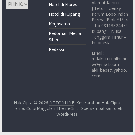
Alamat Kantor :
Hotel di Flores
Jl.Fetor Foenay
Hotel di Kupang
Perum Lopo Indah
Permai Blok Y1/14
Kerjasama
, Tlp 08113824479
Kupang – Nusa
Pedoman Media
Tenggara Timur –
Siber
Indonesia
Redaksi
Email :
redaksinttonlineno
w@gmail.com
aldi_bebe@yahoo.
com
Hak Cipta © 2026
NTTONLINE
. Keseluruhan Hak Cipta.
Tema: ColorMag oleh
ThemeGrill
. Dipersembahkan oleh
WordPress
.