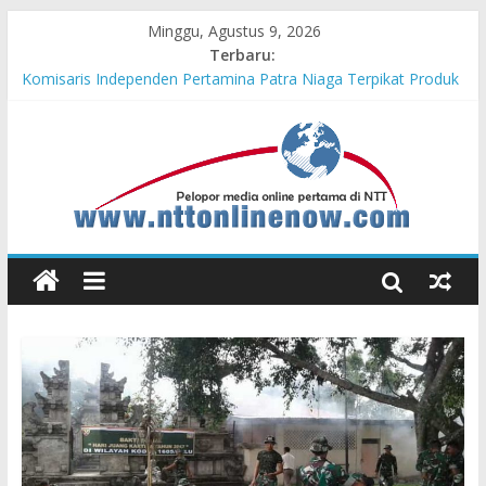
Minggu, Agustus 9, 2026
Terbaru:
Dukung Ketahanan Pangan Lokal, PLN Kupang Pasok Listrik
Industri Penyimpanan Ayam Beku, Jelang Peringatan HUT RI
ke-81
Komisaris Independen Pertamina Patra Niaga Terpikat Produk
UMKM Mitra Binaan dengan Sentuhan Kemanusiaan dan
Keberlanjutan
Konsisten Berprestasi, MPM Honda Jatim Borong 8 Gelar di
Safety Riding Honda
Kolaborasi BNPP-Imigrasi Atambua Gelar Eazy Passport di
PLBN Motamasin
Momen HUT ke-81 RI dan Hormati Jasa Pahlawan, Imigrasi
Atambua Gelar Jumat Bersih di TMP Seroja