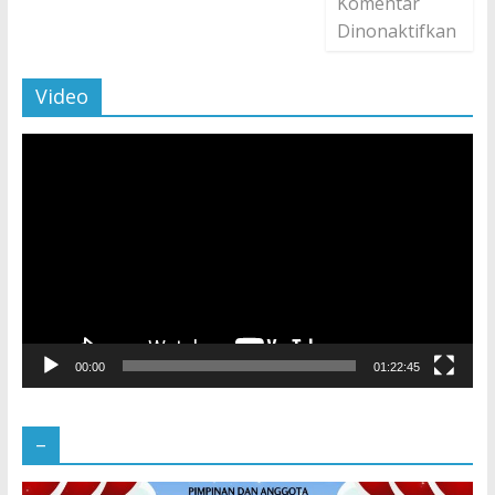
Komentar
Dinonaktifkan
Video
Pemutar
Video
00:00
01:22:45
–