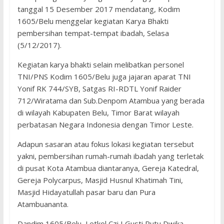
tanggal 15 Desember 2017 mendatang, Kodim
1605/Belu menggelar kegiatan Karya Bhakti
pembersihan tempat-tempat ibadah, Selasa
(5/12/2017).
Kegiatan karya bhakti selain melibatkan personel
TNI/PNS Kodim 1605/Belu juga jajaran aparat TNI
Yonif RK 744/SYB, Satgas RI-RDTL Yonif Raider
712/Wiratama dan Sub.Denpom Atambua yang berada
di wilayah Kabupaten Belu, Timor Barat wilayah
perbatasan Negara Indonesia dengan Timor Leste.
Adapun sasaran atau fokus lokasi kegiatan tersebut
yakni, pembersihan rumah-rumah ibadah yang terletak
di pusat Kota Atambua diantaranya, Gereja Katedral,
Gereja Polycarpus, Masjid Husnul Khatimah Tini,
Masjid Hidayatullah pasar baru dan Pura
Atambuananta.
Dandim 1605/Belu, Letkol Czi I Gusti Putu Dwika