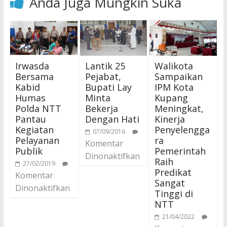
Anda Juga Mungkin Suka
Irwasda
Lantik 25
Walikota
Bersama
Pejabat,
Sampaikan
Kabid
Bupati Lay
IPM Kota
Humas
Minta
Kupang
Polda NTT
Bekerja
Meningkat,
Pantau
Dengan Hati
Kinerja
Kegiatan
Penyelengga
07/09/2016
Pelayanan
ra
Komentar
Publik
Pemerintah
Dinonaktifkan
Raih
27/02/2019
Predikat
Komentar
Sangat
Dinonaktifkan
Tinggi di
NTT
21/04/2022