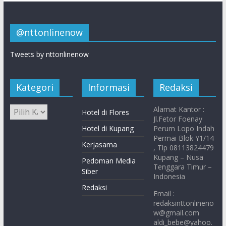
@nttonlinenow
Tweets by nttonlinenow
Kategori
Informasi
Redaksi
Alamat Kantor :
Hotel di Flores
Jl.Fetor Foenay
Hotel di Kupang
Perum Lopo Indah
Permai Blok Y1/14
Kerjasama
, Tlp 08113824479
Kupang – Nusa
Pedoman Media
Tenggara Timur –
Siber
Indonesia
Redaksi
Email :
redaksinttonlineno
w@gmail.com
aldi_bebe@yahoo.