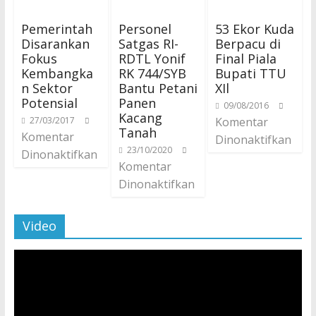
Pemerintah
Personel
53 Ekor Kuda
Disarankan
Satgas RI-
Berpacu di
Fokus
RDTL Yonif
Final Piala
Kembangka
RK 744/SYB
Bupati TTU
n Sektor
Bantu Petani
XIl
Potensial
Panen
09/08/2016
Kacang
27/03/2017
Komentar
Tanah
Komentar
Dinonaktifkan
23/10/2020
Dinonaktifkan
Komentar
Dinonaktifkan
Video
Pemutar
Video