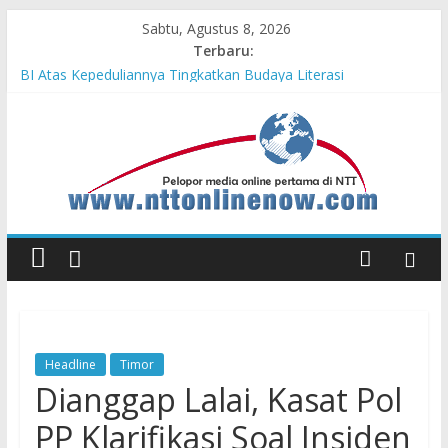
Sabtu, Agustus 8, 2026
Terbaru:
Teras Bank Indonesia Hadir di Belu, Bupati Willy : Terima Kasih
BI Atas Kepeduliannya Tingkatkan Budaya Literasi
Astra Honda Siap Lanjutkan Performa Positif di ARRC
Mandalika 2026
Dukung Ketahanan Pangan Lokal, PLN Kupang Pasok Listrik
Industri Penyimpanan Ayam Beku, Jelang Peringatan HUT RI
ke-81
Komisaris Independen Pertamina Patra Niaga Terpikat Produk
UMKM Mitra Binaan dengan Sentuhan Kemanusiaan dan
Keberlanjutan
Honda DBL 2026 East Java – North Resmi Bergulir, MPM
Honda Jatim Hadirkan Kompetisi dan Aktivitas Seru untuk
Generasi Muda
Headline
Timor
Dianggap Lalai, Kasat Pol
PP Klarifikasi Soal Insiden