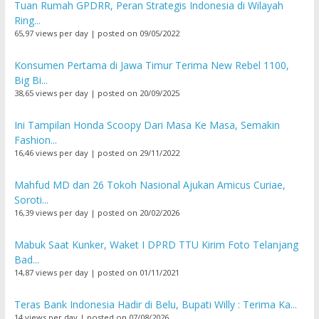
Tuan Rumah GPDRR, Peran Strategis Indonesia di Wilayah
Ring...
65,97 views per day
|
posted on 09/05/2022
Konsumen Pertama di Jawa Timur Terima New Rebel 1100,
Big Bi...
38,65 views per day
|
posted on 20/09/2025
Ini Tampilan Honda Scoopy Dari Masa Ke Masa, Semakin
Fashion...
16,46 views per day
|
posted on 29/11/2022
Mahfud MD dan 26 Tokoh Nasional Ajukan Amicus Curiae,
Soroti...
16,39 views per day
|
posted on 20/02/2026
Mabuk Saat Kunker, Waket I DPRD TTU Kirim Foto Telanjang
Bad...
14,87 views per day
|
posted on 01/11/2021
Teras Bank Indonesia Hadir di Belu, Bupati Willy : Terima Ka...
14 views per day
|
posted on 07/08/2026