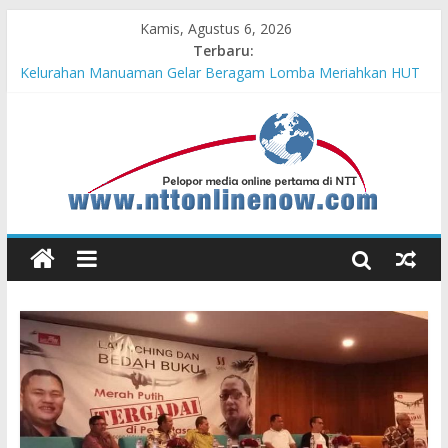
Kamis, Agustus 6, 2026
Terbaru:
Kelurahan Manuaman Gelar Beragam Lomba Meriahkan HUT
ke-81 RI
Pengadaan Kapal PPA Perkuat Kemampuan Pertahanan Udara
TNI AL Hadapi Ancaman Maritim Modern
Cahaya Kemerdekaan di Nonotbatan: Listrik Masuk Desa, PLN
Edukasi Keselamatan
Honda AT Family Day Semarakkan 11 Kota di Jawa Timur
Hasil KKN Kolaborasi UGM-Undana Jadi Pedoman Bangun
Desa Desa, Tak Sekadar Laporan