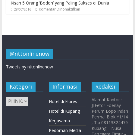
Kisah 5 Orang ‘Bodoh’ yang Paling Sukses di Dunia
Komentar Dinonaktifkan
28/07/2016
@nttonlinenow
Tweets by nttonlinenow
Kategori
Informasi
Redaksi
Alamat Kantor :
Hotel di Flores
Jl.Fetor Foenay
Hotel di Kupang
Perum Lopo Indah
Permai Blok Y1/14
Kerjasama
, Tlp 08113824479
Kupang – Nusa
Pedoman Media
Tenggara Timur –