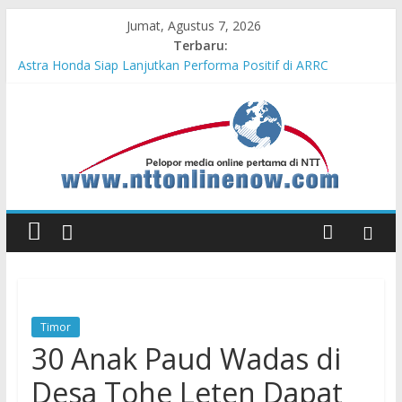
Jumat, Agustus 7, 2026
Terbaru:
Astra Honda Siap Lanjutkan Performa Positif di ARRC
Mandalika 2026
Pengadaan Kapal PPA Perkuat Kemampuan Pertahanan Udara
TNI AL Hadapi Ancaman Maritim Modern
Cahaya Kemerdekaan di Nonotbatan: Listrik Masuk Desa, PLN
Edukasi Keselamatan
Honda AT Family Day Semarakkan 11 Kota di Jawa Timur
Hasil KKN Kolaborasi UGM-Undana Jadi Pedoman Bangun
Desa Desa, Tak Sekadar Laporan
Timor
30 Anak Paud Wadas di
Desa Tohe Leten Dapat