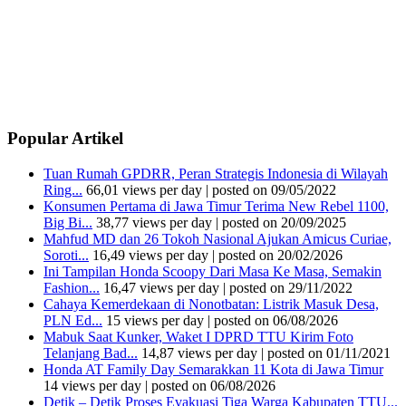
Popular Artikel
Tuan Rumah GPDRR, Peran Strategis Indonesia di Wilayah
Ring...
66,01 views per day
|
posted on 09/05/2022
Konsumen Pertama di Jawa Timur Terima New Rebel 1100,
Big Bi...
38,77 views per day
|
posted on 20/09/2025
Mahfud MD dan 26 Tokoh Nasional Ajukan Amicus Curiae,
Soroti...
16,49 views per day
|
posted on 20/02/2026
Ini Tampilan Honda Scoopy Dari Masa Ke Masa, Semakin
Fashion...
16,47 views per day
|
posted on 29/11/2022
Cahaya Kemerdekaan di Nonotbatan: Listrik Masuk Desa,
PLN Ed...
15 views per day
|
posted on 06/08/2026
Mabuk Saat Kunker, Waket I DPRD TTU Kirim Foto
Telanjang Bad...
14,87 views per day
|
posted on 01/11/2021
Honda AT Family Day Semarakkan 11 Kota di Jawa Timur
14 views per day
|
posted on 06/08/2026
Detik – Detik Proses Evakuasi Tiga Warga Kabupaten TTU...