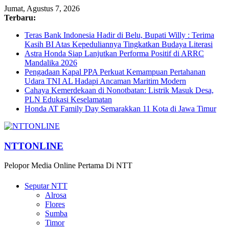
Jumat, Agustus 7, 2026
Terbaru:
Teras Bank Indonesia Hadir di Belu, Bupati Willy : Terima
Kasih BI Atas Kepeduliannya Tingkatkan Budaya Literasi
Astra Honda Siap Lanjutkan Performa Positif di ARRC
Mandalika 2026
Pengadaan Kapal PPA Perkuat Kemampuan Pertahanan
Udara TNI AL Hadapi Ancaman Maritim Modern
Cahaya Kemerdekaan di Nonotbatan: Listrik Masuk Desa,
PLN Edukasi Keselamatan
Honda AT Family Day Semarakkan 11 Kota di Jawa Timur
NTTONLINE
Pelopor Media Online Pertama Di NTT
Seputar NTT
Alrosa
Flores
Sumba
Timor