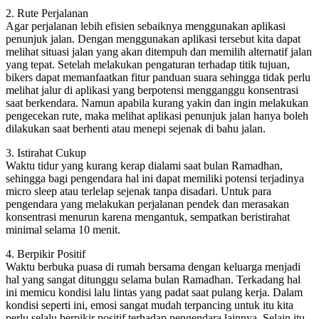
2. Rute Perjalanan
Agar perjalanan lebih efisien sebaiknya menggunakan aplikasi
penunjuk jalan. Dengan menggunakan aplikasi tersebut kita dapat
melihat situasi jalan yang akan ditempuh dan memilih alternatif jalan
yang tepat. Setelah melakukan pengaturan terhadap titik tujuan,
bikers dapat memanfaatkan fitur panduan suara sehingga tidak perlu
melihat jalur di aplikasi yang berpotensi mengganggu konsentrasi
saat berkendara. Namun apabila kurang yakin dan ingin melakukan
pengecekan rute, maka melihat aplikasi penunjuk jalan hanya boleh
dilakukan saat berhenti atau menepi sejenak di bahu jalan.
3. Istirahat Cukup
Waktu tidur yang kurang kerap dialami saat bulan Ramadhan,
sehingga bagi pengendara hal ini dapat memiliki potensi terjadinya
micro sleep atau terlelap sejenak tanpa disadari. Untuk para
pengendara yang melakukan perjalanan pendek dan merasakan
konsentrasi menurun karena mengantuk, sempatkan beristirahat
minimal selama 10 menit.
4. Berpikir Positif
Waktu berbuka puasa di rumah bersama dengan keluarga menjadi
hal yang sangat ditunggu selama bulan Ramadhan. Terkadang hal
ini memicu kondisi lalu lintas yang padat saat pulang kerja. Dalam
kondisi seperti ini, emosi sangat mudah terpancing untuk itu kita
perlu selalu berpikir positif terhadap pengendara lainnya. Selain itu