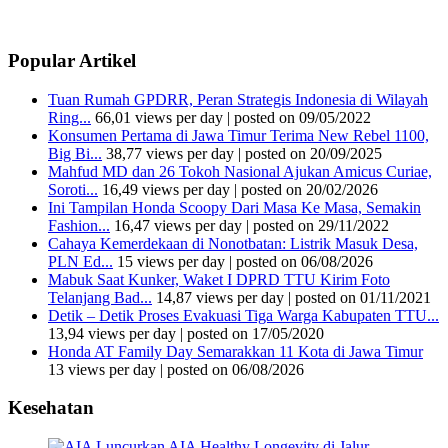
Popular Artikel
Tuan Rumah GPDRR, Peran Strategis Indonesia di Wilayah
Ring...
66,01 views per day
|
posted on 09/05/2022
Konsumen Pertama di Jawa Timur Terima New Rebel 1100,
Big Bi...
38,77 views per day
|
posted on 20/09/2025
Mahfud MD dan 26 Tokoh Nasional Ajukan Amicus Curiae,
Soroti...
16,49 views per day
|
posted on 20/02/2026
Ini Tampilan Honda Scoopy Dari Masa Ke Masa, Semakin
Fashion...
16,47 views per day
|
posted on 29/11/2022
Cahaya Kemerdekaan di Nonotbatan: Listrik Masuk Desa,
PLN Ed...
15 views per day
|
posted on 06/08/2026
Mabuk Saat Kunker, Waket I DPRD TTU Kirim Foto
Telanjang Bad...
14,87 views per day
|
posted on 01/11/2021
Detik – Detik Proses Evakuasi Tiga Warga Kabupaten TTU...
13,94 views per day
|
posted on 17/05/2020
Honda AT Family Day Semarakkan 11 Kota di Jawa Timur
13 views per day
|
posted on 06/08/2026
Kesehatan