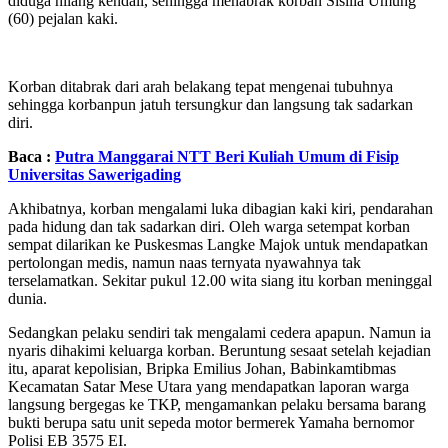
diduga hilang kendali, sehingga menabrak korban Sisilia Umung
(60) pejalan kaki.
Korban ditabrak dari arah belakang tepat mengenai tubuhnya
sehingga korbanpun jatuh tersungkur dan langsung tak sadarkan
diri.
Baca :
Putra Manggarai NTT Beri Kuliah Umum di Fisip
Universitas Sawerigading
Akhibatnya, korban mengalami luka dibagian kaki kiri, pendarahan
pada hidung dan tak sadarkan diri. Oleh warga setempat korban
sempat dilarikan ke Puskesmas Langke Majok untuk mendapatkan
pertolongan medis, namun naas ternyata nyawahnya tak
terselamatkan. Sekitar pukul 12.00 wita siang itu korban meninggal
dunia.
Sedangkan pelaku sendiri tak mengalami cedera apapun. Namun ia
nyaris dihakimi keluarga korban. Beruntung sesaat setelah kejadian
itu, aparat kepolisian, Bripka Emilius Johan, Babinkamtibmas
Kecamatan Satar Mese Utara yang mendapatkan laporan warga
langsung bergegas ke TKP, mengamankan pelaku bersama barang
bukti berupa satu unit sepeda motor bermerek Yamaha bernomor
Polisi EB 3575 EI.