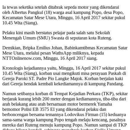
Ia tewas seketika setelah ditabrak sepeda motor yang dikendarai
oleh Albertus Pangkul (18) warga asal kampung Popo, desa Popo,
Kecamatan Satar Mese Utara, Minggu, 16 April 2017 sekitar pukul
10.45 Wita (Siang).
Pelaku kini masih berstatus pelajar pada salah satu Sekolah
Menengah Umum (SMU) Swasta di seputaran kota Ruteng.
Demikian, Bripka Emilius Johan, Babinkamtibmas Kecamatan Satar
Mese Utara, melalui pesan WathsApp miliknya, kepada
NTTOnlinenow.com, Minggu, 16 April 2017 siang.
Kronologis kejadiannya yaitu, Minggu, 16 April 2017 sekitar pukul
10.45 Wita (Siang), korban usai mengikuti misa perayaan Paskah di
Gereja Paroki ST. Padre Pio Langke Majok. Korban berjalan kaki
dari Gereja hendak kembali kekediamannya di kampung Pandang.
Namun setibanya korban di Tempat Kejadian Perkara (TKP), sekitar
berjarak kurang lebih 200 meter dengan kediamannya, tiba-tiba dari
arah belakang atau arah bersamaan motor bermerek Yamaha
bernomor Polisi EB 3575 EI yang dikendarai pelaku dan
berboncengan bersama temannya Lodovikus Firman (15) keduanya
sama-sama warga kampung Popo tengah melaju kencang, pasalnya
mereka dari Ruteng menuju kampung Popo. Namun sampai di TKP