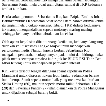
berlawanan. Sebastiuanus Rio melaju dari arah Selatan sedangkan
Saverianus Pantar melaju dari arah Utara, sampai di TKP keduanya
terlibat tabrakan.
Berdasarkan penuturan Sebastianus Rio, kata Bripka Emilius Johan,
Babinkamtibmas Kecamatan Satar Mese Utara bahwa dirinya ketika
itu tengah melaju cukup kencang. Tiba di TKP, diduga keduannya
tak mampu mengendalikan sepeda motornya masing-masing
sehingga keduanya terlibat tabrak atau kecelakaan.
Oleh aparat kepolisian dibantu warga ketika itu, keduanya langsung
dilarikan ke Puskesmas Langke Majok untuk mendapatkan
pertolongan medis. Namun karena korban Sebastianus Rio
mengalam pendarahan cukup banyak pada mulut dan hidung, maka
pihak medis setempat terpaksa ia dirujuk ke BLUD RSUD dr. Ben
Mboi Ruteng untuk mendapatkan perawatan intensif.
Kini kasus tersebut tengah ditangani aparat kepolisian Polres
Manggarai untuk diproses hokum lebih lanjut. Sedangkan barang
bukti berupa 3 unit sepeda motor, baik yang menewaskan korban
Sisilia Umung (60), maupun sepeda motor milik, Sebastianus Rio
(28) dan Saverinus Pantar (27) telah diamankan di Polres Manggarai
untuk dijadikan sebagai barang bukti.