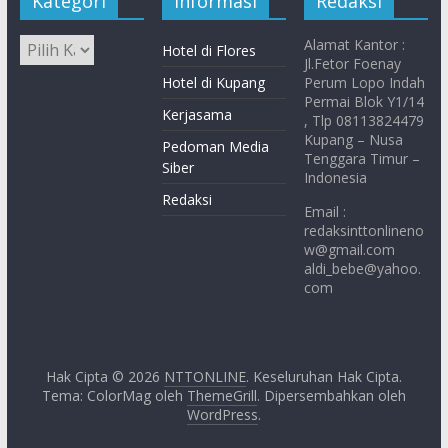
Kategori
Informasi
Redaksi
Alamat Kantor :
Hotel di Flores
Jl.Fetor Foenay
Hotel di Kupang
Perum Lopo Indah
Permai Blok Y1/14
Kerjasama
, Tlp 08113824479
Kupang – Nusa
Pedoman Media
Tenggara Timur –
Siber
Indonesia
Redaksi
Email :
redaksinttonlineno
w@gmail.com
aldi_bebe@yahoo.
com
Hak Cipta © 2026
NTTONLINE
. Keseluruhan Hak Cipta.
Tema: ColorMag oleh
ThemeGrill
. Dipersembahkan oleh
WordPress
.