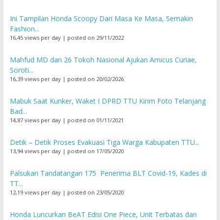
Ini Tampilan Honda Scoopy Dari Masa Ke Masa, Semakin
Fashion...
16,45 views per day
|
posted on 29/11/2022
Mahfud MD dan 26 Tokoh Nasional Ajukan Amicus Curiae,
Soroti...
16,39 views per day
|
posted on 20/02/2026
Mabuk Saat Kunker, Waket I DPRD TTU Kirim Foto Telanjang
Bad...
14,87 views per day
|
posted on 01/11/2021
Detik – Detik Proses Evakuasi Tiga Warga Kabupaten TTU...
13,94 views per day
|
posted on 17/05/2020
Palsukan Tandatangan 175 Penerima BLT Covid-19, Kades di
TT...
12,19 views per day
|
posted on 23/05/2020
Honda Luncurkan BeAT Edisi One Piece, Unit Terbatas dan