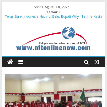
Sabtu, Agustus 8, 2026
Terbaru:
Teras Bank Indonesia Hadir di Belu, Bupati Willy : Terima Kasih
BI Atas Kepeduliannya Tingkatkan Budaya Literasi
Astra Honda Siap Lanjutkan Performa Positif di ARRC
Mandalika 2026
Pengadaan Kapal PPA Perkuat Kemampuan Pertahanan Udara
TNI AL Hadapi Ancaman Maritim Modern
Cahaya Kemerdekaan di Nonotbatan: Listrik Masuk Desa, PLN
Edukasi Keselamatan
Honda AT Family Day Semarakkan 11 Kota di Jawa Timur