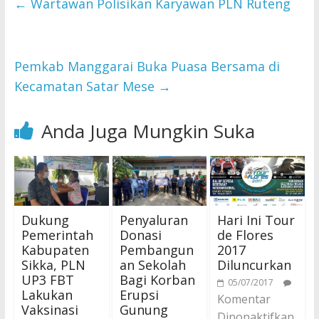
←
Wartawan Polisikan Karyawan PLN Ruteng
Pemkab Manggarai Buka Puasa Bersama di
Kecamatan Satar Mese
→
Anda Juga Mungkin Suka
Dukung
Penyaluran
Hari Ini Tour
Pemerintah
Donasi
de Flores
Kabupaten
Pembangun
2017
Sikka, PLN
an Sekolah
Diluncurkan
UP3 FBT
Bagi Korban
05/07/2017
Lakukan
Erupsi
Komentar
Vaksinasi
Gunung
Dinonaktifkan