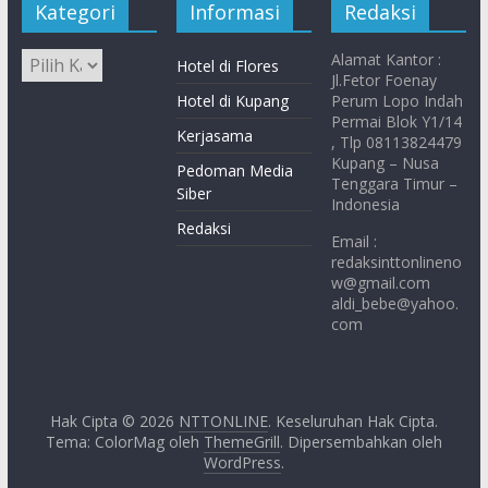
Kategori
Informasi
Redaksi
Alamat Kantor :
Hotel di Flores
Jl.Fetor Foenay
Hotel di Kupang
Perum Lopo Indah
Permai Blok Y1/14
Kerjasama
, Tlp 08113824479
Kupang – Nusa
Pedoman Media
Tenggara Timur –
Siber
Indonesia
Redaksi
Email :
redaksinttonlineno
w@gmail.com
aldi_bebe@yahoo.
com
Hak Cipta © 2026
NTTONLINE
. Keseluruhan Hak Cipta.
Tema: ColorMag oleh
ThemeGrill
. Dipersembahkan oleh
WordPress
.