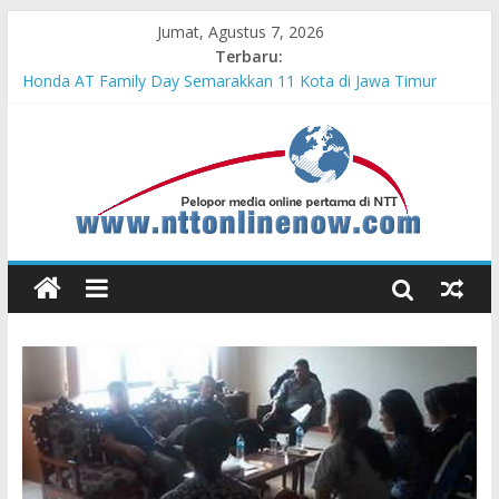
Jumat, Agustus 7, 2026
Terbaru:
Cahaya Kemerdekaan di Nonotbatan: Listrik Masuk Desa, PLN
Edukasi Keselamatan
Honda AT Family Day Semarakkan 11 Kota di Jawa Timur
Teras Bank Indonesia Hadir di Belu, Bupati Willy : Terima Kasih
BI Atas Kepeduliannya Tingkatkan Budaya Literasi
Astra Honda Siap Lanjutkan Performa Positif di ARRC
Mandalika 2026
Pengadaan Kapal PPA Perkuat Kemampuan Pertahanan Udara
TNI AL Hadapi Ancaman Maritim Modern