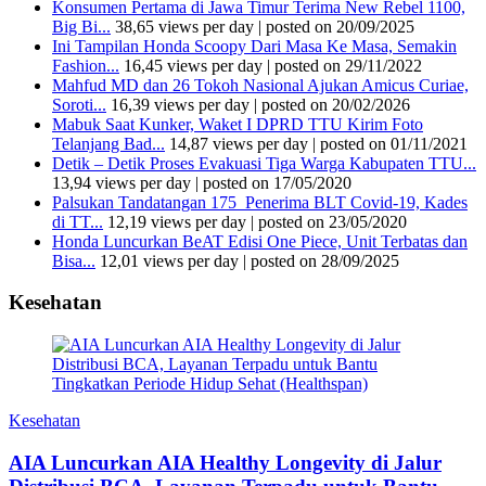
Konsumen Pertama di Jawa Timur Terima New Rebel 1100,
Big Bi...
38,65 views per day
|
posted on 20/09/2025
Ini Tampilan Honda Scoopy Dari Masa Ke Masa, Semakin
Fashion...
16,45 views per day
|
posted on 29/11/2022
Mahfud MD dan 26 Tokoh Nasional Ajukan Amicus Curiae,
Soroti...
16,39 views per day
|
posted on 20/02/2026
Mabuk Saat Kunker, Waket I DPRD TTU Kirim Foto
Telanjang Bad...
14,87 views per day
|
posted on 01/11/2021
Detik – Detik Proses Evakuasi Tiga Warga Kabupaten TTU...
13,94 views per day
|
posted on 17/05/2020
Palsukan Tandatangan 175 Penerima BLT Covid-19, Kades
di TT...
12,19 views per day
|
posted on 23/05/2020
Honda Luncurkan BeAT Edisi One Piece, Unit Terbatas dan
Bisa...
12,01 views per day
|
posted on 28/09/2025
Kesehatan
Kesehatan
AIA Luncurkan AIA Healthy Longevity di Jalur