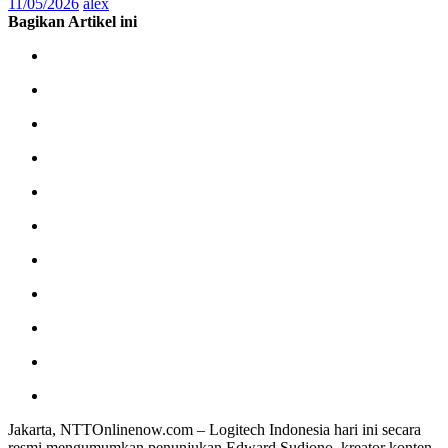
11/05/2026
alex
Bagikan Artikel ini
Jakarta, NTTOnlinenow.com – Logitech Indonesia hari ini secara
resmi mengumumkan penunjukan Edward Sudjono, kreator konten