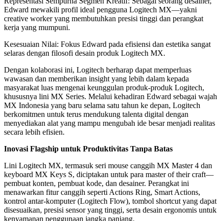
Representasi Sempurna Segmen Kreatif: Sebagai seorang desainer,
Edward mewakili profil ideal pengguna Logitech MX—yakni
creative worker yang membutuhkan presisi tinggi dan perangkat
kerja yang mumpuni.
Kesesuaian Nilai: Fokus Edward pada efisiensi dan estetika sangat
selaras dengan filosofi desain produk Logitech MX.
Dengan kolaborasi ini, Logitech berharap dapat memperluas
wawasan dan memberikan insight yang lebih dalam kepada
masyarakat luas mengenai keunggulan produk-produk Logitech,
khususnya lini MX Series. Melalui kehadiran Edward sebagai wajah
MX Indonesia yang baru selama satu tahun ke depan, Logitech
berkomitmen untuk terus mendukung talenta digital dengan
menyediakan alat yang mampu mengubah ide besar menjadi realitas
secara lebih efisien.
Inovasi Flagship untuk Produktivitas Tanpa Batas
Lini Logitech MX, termasuk seri mouse canggih MX Master 4 dan
keyboard MX Keys S, diciptakan untuk para master of their craft—
pembuat konten, pembuat kode, dan desainer. Perangkat ini
menawarkan fitur canggih seperti Actions Ring, Smart Actions,
kontrol antar-komputer (Logitech Flow), tombol shortcut yang dapat
disesuaikan, presisi sensor yang tinggi, serta desain ergonomis untuk
kenyamanan penggunaan jangka panjang.