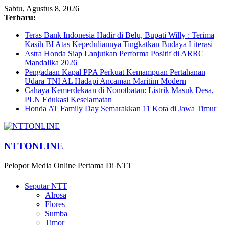
Sabtu, Agustus 8, 2026
Terbaru:
Teras Bank Indonesia Hadir di Belu, Bupati Willy : Terima
Kasih BI Atas Kepeduliannya Tingkatkan Budaya Literasi
Astra Honda Siap Lanjutkan Performa Positif di ARRC
Mandalika 2026
Pengadaan Kapal PPA Perkuat Kemampuan Pertahanan
Udara TNI AL Hadapi Ancaman Maritim Modern
Cahaya Kemerdekaan di Nonotbatan: Listrik Masuk Desa,
PLN Edukasi Keselamatan
Honda AT Family Day Semarakkan 11 Kota di Jawa Timur
NTTONLINE
Pelopor Media Online Pertama Di NTT
Seputar NTT
Alrosa
Flores
Sumba
Timor