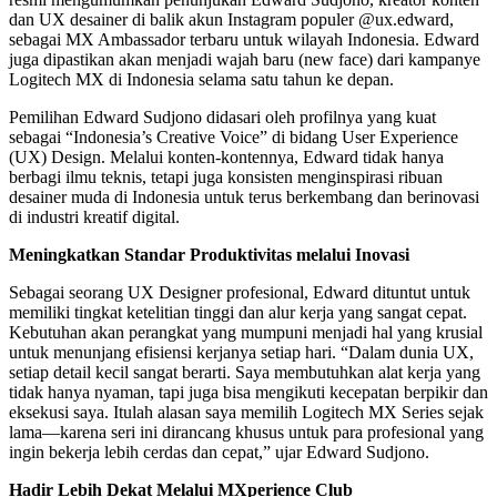
dan UX desainer di balik akun Instagram populer @ux.edward,
sebagai MX Ambassador terbaru untuk wilayah Indonesia. Edward
juga dipastikan akan menjadi wajah baru (new face) dari kampanye
Logitech MX di Indonesia selama satu tahun ke depan.
Pemilihan Edward Sudjono didasari oleh profilnya yang kuat
sebagai “Indonesia’s Creative Voice” di bidang User Experience
(UX) Design. Melalui konten-kontennya, Edward tidak hanya
berbagi ilmu teknis, tetapi juga konsisten menginspirasi ribuan
desainer muda di Indonesia untuk terus berkembang dan berinovasi
di industri kreatif digital.
Meningkatkan Standar Produktivitas melalui Inovasi
Sebagai seorang UX Designer profesional, Edward dituntut untuk
memiliki tingkat ketelitian tinggi dan alur kerja yang sangat cepat.
Kebutuhan akan perangkat yang mumpuni menjadi hal yang krusial
untuk menunjang efisiensi kerjanya setiap hari. “Dalam dunia UX,
setiap detail kecil sangat berarti. Saya membutuhkan alat kerja yang
tidak hanya nyaman, tapi juga bisa mengikuti kecepatan berpikir dan
eksekusi saya. Itulah alasan saya memilih Logitech MX Series sejak
lama—karena seri ini dirancang khusus untuk para profesional yang
ingin bekerja lebih cerdas dan cepat,” ujar Edward Sudjono.
Hadir Lebih Dekat Melalui MXperience Club