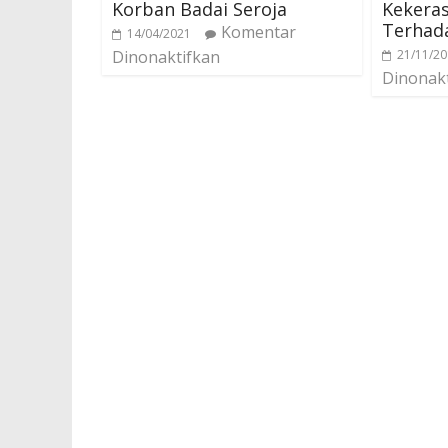
Korban Badai Seroja
Kekera
Terhad
Komentar
14/04/2021
Dinonaktifkan
21/11/2
Dinonak