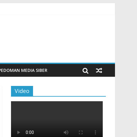
m Beku, Jelang Peringatan HUT RI ke-81
ngan Sentuhan Kemanusiaan dan Keberlanjutan
si dan Aktivitas Seru untuk Generasi Muda
Tingkatkan Budaya Literasi
PEDOMAN MEDIA SIBER
Video