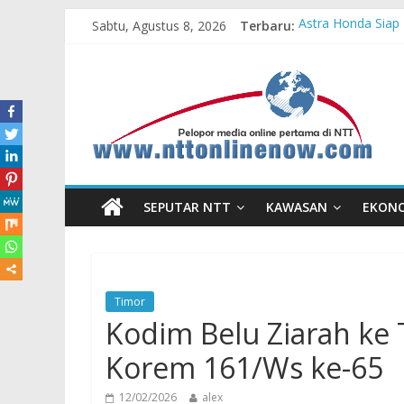
Sabtu, Agustus 8, 2026
Terbaru:
Astra Honda Siap 
Dukung Ketahanan
Komisaris Indepe
Honda DBL 2026 E
Teras Bank Indone
SEPUTAR NTT
KAWASAN
EKON
Timor
Kodim Belu Ziarah ke 
Korem 161/Ws ke-65
12/02/2026
alex