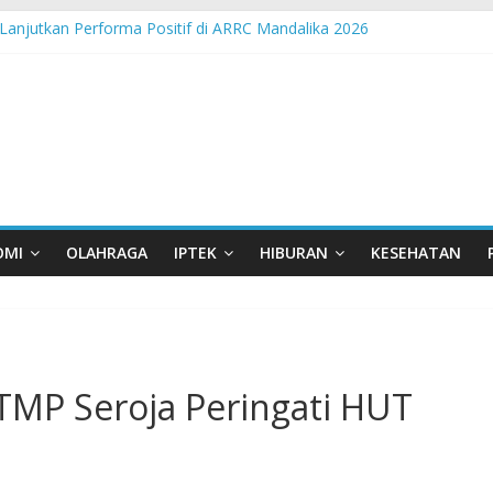
Lanjutkan Performa Positif di ARRC Mandalika 2026
 Pangan Lokal, PLN Kupang Pasok Listrik Industri Penyimpanan Aya
nden Pertamina Patra Niaga Terpikat Produk UMKM Mitra Binaan de
ast Java – North Resmi Bergulir, MPM Honda Jatim Hadirkan Kompeti
sia Hadir di Belu, Bupati Willy : Terima Kasih BI Atas Kepeduliannya 
OMI
OLAHRAGA
IPTEK
HIBURAN
KESEHATAN
TMP Seroja Peringati HUT