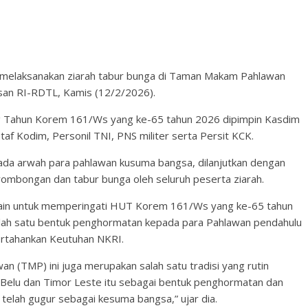
elaksanakan ziarah tabur bunga di Taman Makam Pahlawan
san RI-RDTL, Kamis (12/2/2026).
g Tahun Korem 161/Ws yang ke-65 tahun 2026 dipimpin Kasdim
af Kodim, Personil TNI, PNS militer serta Persit KCK.
da arwah para pahlawan kusuma bangsa, dilanjutkan dengan
rombongan dan tabur bunga oleh seluruh peserta ziarah.
ain untuk memperingati HUT Korem 161/Ws yang ke-65 tahun
salah satu bentuk penghormatan kepada para Pahlawan pendahulu
rtahankan Keutuhan NKRI.
n (TMP) ini juga merupakan salah satu tradisi yang rutin
an Belu dan Timor Leste itu sebagai bentuk penghormatan dan
telah gugur sebagai kesuma bangsa,” ujar dia.