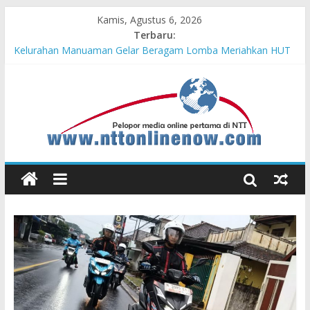
Kamis, Agustus 6, 2026
Terbaru:
Hasil KKN Kolaborasi UGM-Undana Jadi Pedoman Bangun
Desa Desa, Tak Sekadar Laporan
Kelurahan Manuaman Gelar Beragam Lomba Meriahkan HUT
ke-81 RI
Pengadaan Kapal PPA Perkuat Kemampuan Pertahanan Udara
TNI AL Hadapi Ancaman Maritim Modern
Cahaya Kemerdekaan di Nonotbatan: Listrik Masuk Desa, PLN
Edukasi Keselamatan
Honda AT Family Day Semarakkan 11 Kota di Jawa Timur