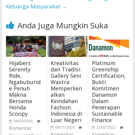
Keluarga Masyarakat
→
Anda Juga Mungkin Suka
Hijabers
Kreativitas
Platinum
Serenity
dan Tradisi:
Greenship
Ride,
Gallery Seni
Certification,
Ngabuburid
Wastra
Bukti
e Penuh
Memperken
Komitmen
Makna
alkan
Danamon
Bersama
Keindahan
Dalam
Honda
Fashion
Penerapan
Scoopy
Indonesia di
Sustainable
Luar Negeri
Finance
04/03/2026
Komentar
09/11/2024
23/03/2022
Komentar
Komentar