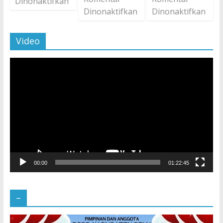
Dinonaktifkan
Dinonaktifkan
Dinonaktifkan
Video
Pemutar
Video
00:00
01:22:45
–