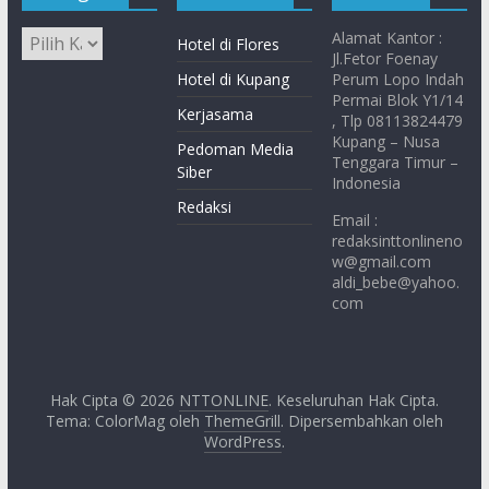
Alamat Kantor :
Hotel di Flores
Jl.Fetor Foenay
Hotel di Kupang
Perum Lopo Indah
Permai Blok Y1/14
Kerjasama
, Tlp 08113824479
Kupang – Nusa
Pedoman Media
Tenggara Timur –
Siber
Indonesia
Redaksi
Email :
redaksinttonlineno
w@gmail.com
aldi_bebe@yahoo.
com
Hak Cipta © 2026
NTTONLINE
. Keseluruhan Hak Cipta.
Tema: ColorMag oleh
ThemeGrill
. Dipersembahkan oleh
WordPress
.