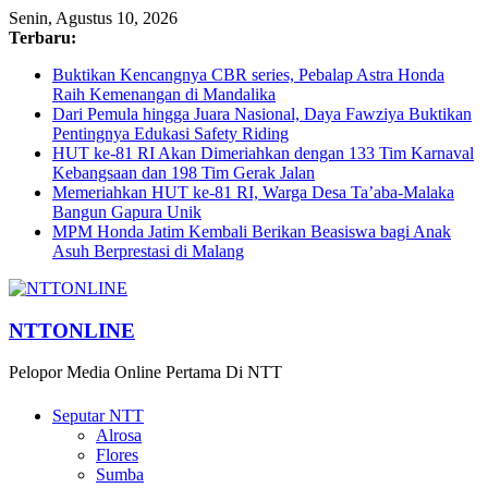
Senin, Agustus 10, 2026
Terbaru:
Buktikan Kencangnya CBR series, Pebalap Astra Honda
Raih Kemenangan di Mandalika
Dari Pemula hingga Juara Nasional, Daya Fawziya Buktikan
Pentingnya Edukasi Safety Riding
HUT ke-81 RI Akan Dimeriahkan dengan 133 Tim Karnaval
Kebangsaan dan 198 Tim Gerak Jalan
Memeriahkan HUT ke-81 RI, Warga Desa Ta’aba-Malaka
Bangun Gapura Unik
MPM Honda Jatim Kembali Berikan Beasiswa bagi Anak
Asuh Berprestasi di Malang
NTTONLINE
Pelopor Media Online Pertama Di NTT
Seputar NTT
Alrosa
Flores
Sumba