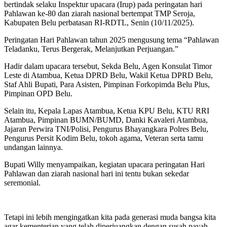
bertindak selaku Inspektur upacara (Irup) pada peringatan hari
Pahlawan ke-80 dan ziarah nasional bertempat TMP Seroja,
Kabupaten Belu perbatasan RI-RDTL, Senin (10/11/2025).
Peringatan Hari Pahlawan tahun 2025 mengusung tema “Pahlawan
Teladanku, Terus Bergerak, Melanjutkan Perjuangan.”
Hadir dalam upacara tersebut, Sekda Belu, Agen Konsulat Timor
Leste di Atambua, Ketua DPRD Belu, Wakil Ketua DPRD Belu,
Staf Ahli Bupati, Para Asisten, Pimpinan Forkopimda Belu Plus,
Pimpinan OPD Belu.
Selain itu, Kepala Lapas Atambua, Ketua KPU Belu, KTU RRI
Atambua, Pimpinan BUMN/BUMD, Danki Kavaleri Atambua,
Jajaran Perwira TNI/Polisi, Pengurus Bhayangkara Polres Belu,
Pengurus Persit Kodim Belu, tokoh agama, Veteran serta tamu
undangan lainnya.
Bupati Willy menyampaikan, kegiatan upacara peringatan Hari
Pahlawan dan ziarah nasional hari ini tentu bukan sekedar
seremonial.
Tetapi ini lebih mengingatkan kita pada generasi muda bangsa kita
agar kementerian yang telah diperjuangkan dengan susah payah