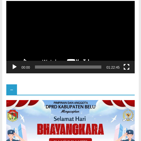
Pemutar
Video
00:00
01:22:45
–