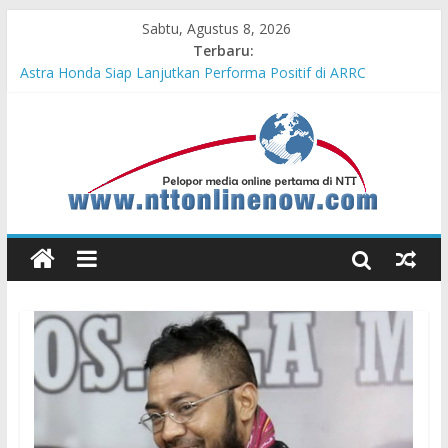
Sabtu, Agustus 8, 2026
Terbaru:
Teras Bank Indonesia Hadir di Belu, Bupati Willy : Terima Kasih
BI Atas Kepeduliannya Tingkatkan Budaya Literasi
Astra Honda Siap Lanjutkan Performa Positif di ARRC
Mandalika 2026
Dukung Ketahanan Pangan Lokal, PLN Kupang Pasok Listrik
Industri Penyimpanan Ayam Beku, Jelang Peringatan HUT RI
ke-81
Komisaris Independen Pertamina Patra Niaga Terpikat Produk
UMKM Mitra Binaan dengan Sentuhan Kemanusiaan dan
Keberlanjutan
Honda DBL 2026 East Java – North Resmi Bergulir, MPM
Honda Jatim Hadirkan Kompetisi dan Aktivitas Seru untuk
Generasi Muda