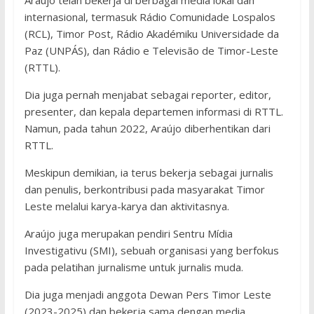
Araújo telah bekerja di berbagai media lokal dan
internasional, termasuk Rádio Comunidade Lospalos
(RCL), Timor Post, Rádio Akadémiku Universidade da
Paz (UNPÁS), dan Rádio e Televisão de Timor-Leste
(RTTL).
Dia juga pernah menjabat sebagai reporter, editor,
presenter, dan kepala departemen informasi di RTTL.
Namun, pada tahun 2022, Araújo diberhentikan dari
RTTL.
Meskipun demikian, ia terus bekerja sebagai jurnalis
dan penulis, berkontribusi pada masyarakat Timor
Leste melalui karya-karya dan aktivitasnya.
Araújo juga merupakan pendiri Sentru Mídia
Investigativu (SMI), sebuah organisasi yang berfokus
pada pelatihan jurnalisme untuk jurnalis muda.
Dia juga menjadi anggota Dewan Pers Timor Leste
(2023-2025) dan bekerja sama dengan media