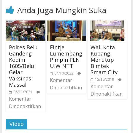
Anda Juga Mungkin Suka
Polres Belu
Fintje
Wali Kota
Gandeng
Lumembang
Kupang
Kodim
Pimpin PLN
Menutup
1605/Belu
UIW NTT
Bimtek
Gelar
Smart City
04/10/2022
Vaksinasi
Komentar
15/10/2019
Massal
Komentar
Dinonaktifkan
06/11/2021
Dinonaktifkan
Komentar
Dinonaktifkan
Video