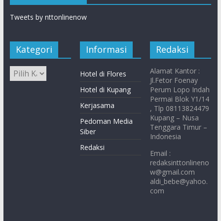
Tweets by nttonlinenow
Kategori
Informasi
Redaksi
Alamat Kantor :
Hotel di Flores
Jl.Fetor Foenay
Hotel di Kupang
Perum Lopo Indah
Permai Blok Y1/14
Kerjasama
, Tlp 08113824479
Kupang – Nusa
Pedoman Media
Tenggara Timur –
Siber
Indonesia
Redaksi
Email :
redaksinttonlineno
w@gmail.com
aldi_bebe@yahoo.
com