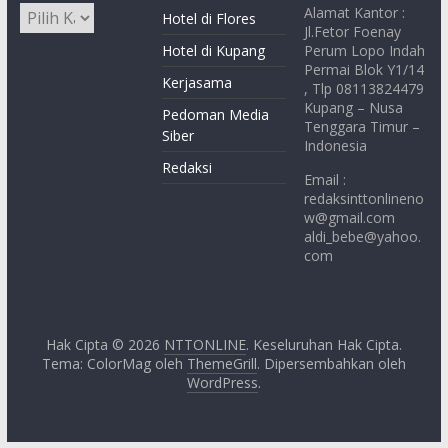
Alamat Kantor :
Hotel di Flores
Jl.Fetor Foenay
Hotel di Kupang
Perum Lopo Indah
Permai Blok Y1/14
Kerjasama
, Tlp 08113824479
Kupang – Nusa
Pedoman Media
Tenggara Timur –
Siber
Indonesia
Redaksi
Email :
redaksinttonlineno
w@gmail.com
aldi_bebe@yahoo.
com
Hak Cipta © 2026
NTTONLINE
. Keseluruhan Hak Cipta.
Tema: ColorMag oleh
ThemeGrill
. Dipersembahkan oleh
WordPress
.