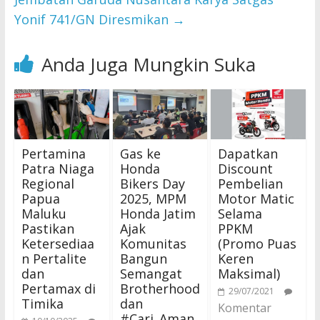
Yonif 741/GN Diresmikan
→
Anda Juga Mungkin Suka
Pertamina
Gas ke
Dapatkan
Patra Niaga
Honda
Discount
Regional
Bikers Day
Pembelian
Papua
2025, MPM
Motor Matic
Maluku
Honda Jatim
Selama
Pastikan
Ajak
PPKM
Ketersediaa
Komunitas
(Promo Puas
n Pertalite
Bangun
Keren
dan
Semangat
Maksimal)
Pertamax di
Brotherhood
29/07/2021
Timika
dan
Komentar
#Cari_Aman