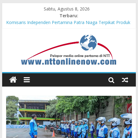
Sabtu, Agustus 8, 2026
Terbaru:
Dukung Ketahanan Pangan Lokal, PLN Kupang Pasok Listrik
Industri Penyimpanan Ayam Beku, Jelang Peringatan HUT RI
ke-81
Komisaris Independen Pertamina Patra Niaga Terpikat Produk
UMKM Mitra Binaan dengan Sentuhan Kemanusiaan dan
Keberlanjutan
Honda DBL 2026 East Java – North Resmi Bergulir, MPM
Honda Jatim Hadirkan Kompetisi dan Aktivitas Seru untuk
Generasi Muda
Teras Bank Indonesia Hadir di Belu, Bupati Willy : Terima Kasih
BI Atas Kepeduliannya Tingkatkan Budaya Literasi
Astra Honda Siap Lanjutkan Performa Positif di ARRC
Mandalika 2026