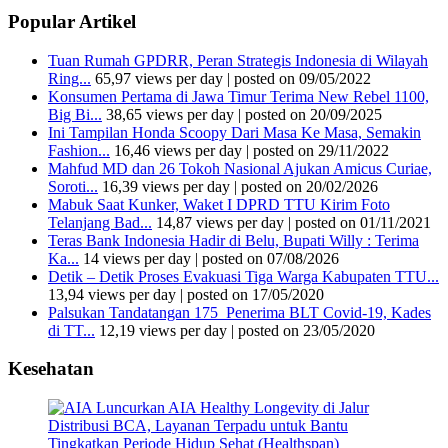
Popular Artikel
Tuan Rumah GPDRR, Peran Strategis Indonesia di Wilayah
Ring...
65,97 views per day
|
posted on 09/05/2022
Konsumen Pertama di Jawa Timur Terima New Rebel 1100,
Big Bi...
38,65 views per day
|
posted on 20/09/2025
Ini Tampilan Honda Scoopy Dari Masa Ke Masa, Semakin
Fashion...
16,46 views per day
|
posted on 29/11/2022
Mahfud MD dan 26 Tokoh Nasional Ajukan Amicus Curiae,
Soroti...
16,39 views per day
|
posted on 20/02/2026
Mabuk Saat Kunker, Waket I DPRD TTU Kirim Foto
Telanjang Bad...
14,87 views per day
|
posted on 01/11/2021
Teras Bank Indonesia Hadir di Belu, Bupati Willy : Terima
Ka...
14 views per day
|
posted on 07/08/2026
Detik – Detik Proses Evakuasi Tiga Warga Kabupaten TTU...
13,94 views per day
|
posted on 17/05/2020
Palsukan Tandatangan 175 Penerima BLT Covid-19, Kades
di TT...
12,19 views per day
|
posted on 23/05/2020
Kesehatan