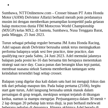
Sumbawa, NTTOnlinenow.com – Crosser binaan PT Astra Honda
Motor (AHM) Delvintor Alfarizi berhasil meraih poin perdananya
musim ini dengan memberikan penampilan kompetitif pada gelaran
balap motocross dunia FIM Motocross World Championship
(MXGP) kelas MX2, di Samota, Sumbawa, Nusa Tenggara Barat,
pada Minggu, 25 Juni 2023.
Turun sebagai pebalap reguler bersama JM Astra Honda Racing,
Adel sapaan akrab Delvintor berusaha untuk terus meningkatkan
performa balapnya sejak sesi free practice, time practice, dan
qualifying race pada Sabtu, 24 Juni 2023. Adel memulai jalannya
balapan pada posisi ke-16 dan bersama tim berupaya menentukan
strategi saat race day. Cuaca panas dan berangin khas tepi pantai,
membuat suasana sirkuit Samota memberikan tantangan serta
keindahan tersendiri bagi setiap crosser.
Balapan yang digelar dua kali dalam satu hari ini menguji fokus dan
trik dari pebalap maupun tim. Pada balap pertama (25/06), begitu
start gate turun, Adel langsung berusaha untuk masuk dalam
persaingan di grup tengah, meskipun sempat terjatuh di tikungan
kedua, namun ia mampu mengejar. Perjuangannya dalam 30 menit +
2 lap dengan 20 pebalap lain terus diuji, ia pun berhasil melewati
beberapa pebalap di depannya. Hingga akhirnya Adel berada di