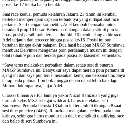
posisi ke-17 ketika balap berakhir.
Saat race kedua, pemuda kelahiran Jakarta 21 tahun ini kembali
bertekad mempertajam capaian terbaiknya yang didapat saat race
pertama. Start dengan kompetitif, Adel kembali berusaha untuk
berada di grup 10 besar. Beberapa rintangan dalam sirkuit pun ia
libas, posisi peraih poin terus ia duduki. 10 menit jelang akhir race,
Adel terjatuh dan tercecer hingga posisi ke-16. Posisi ini pun
bertahan hingga akhir balapan. Dua hasil balapan MXGP Sumbawa
membuat Delvintor mengemas poin perdananya musim ini dengan
total raihan 9 poin dan berada pada posisi 16 klasemen sementara.
“Saya terus melakukan perbaikan dalam setiap sesi di putaran
MXGP Sumbawa ini. Bersyukur saya dapat meraih poin pertama di
ajang ini dan saya pun terus merasakan kemajuan bersama tim. Saya
harap pada putaran Lombok minggu depan dapat lebih baik lagi.
Mohon dukungannya,” ujar Adel.
Crosser binaan AHRT lainnya yakni Nuzul Ramzidan yang juga
turun di kelas MX2 sebagai wildcard, harus merelakan seri
Sumbawa. Pemuda berusia 18 tahun ini terjatuh di tikungan 8 saat
sesi time practice (24/06). Ramzidan mengalami cedera pada lutut
kirinya, sehingga harus mundur dan tidak mengikuti qualifying race
dan balap di seri Sumbawa ini.