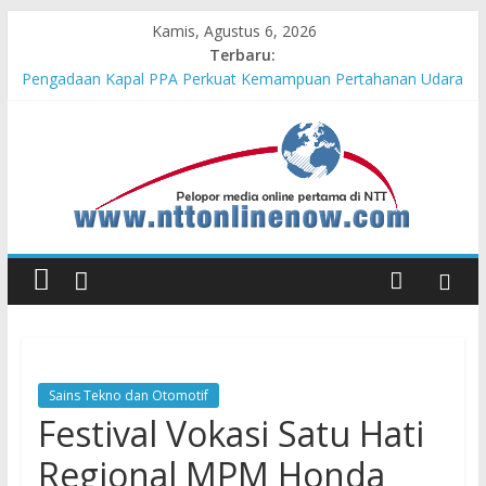
Kamis, Agustus 6, 2026
Terbaru:
Pengadaan Kapal PPA Perkuat Kemampuan Pertahanan Udara
TNI AL Hadapi Ancaman Maritim Modern
Cahaya Kemerdekaan di Nonotbatan: Listrik Masuk Desa, PLN
Edukasi Keselamatan
Honda AT Family Day Semarakkan 11 Kota di Jawa Timur
Hasil KKN Kolaborasi UGM-Undana Jadi Pedoman Bangun
Desa Desa, Tak Sekadar Laporan
Kelurahan Manuaman Gelar Beragam Lomba Meriahkan HUT
ke-81 RI
Sains Tekno dan Otomotif
Festival Vokasi Satu Hati
Regional MPM Honda