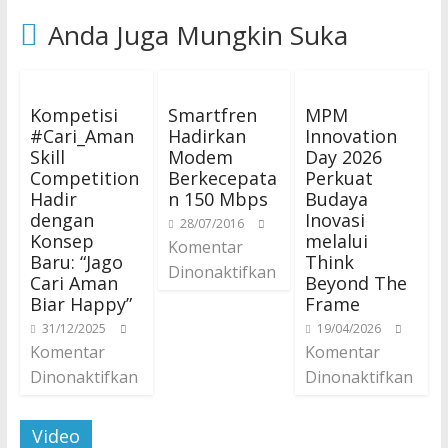
Anda Juga Mungkin Suka
Kompetisi
Smartfren
MPM
#Cari_Aman
Hadirkan
Innovation
Skill
Modem
Day 2026
Competition
Berkecepata
Perkuat
Hadir
n 150 Mbps
Budaya
dengan
Inovasi
28/07/2016
Konsep
melalui
Komentar
Baru: “Jago
Think
Dinonaktifkan
Cari Aman
Beyond The
Biar Happy”
Frame
31/12/2025
19/04/2026
Komentar
Komentar
Dinonaktifkan
Dinonaktifkan
Video