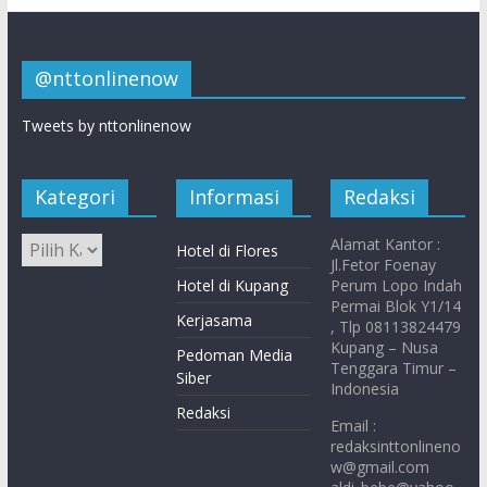
@nttonlinenow
Tweets by nttonlinenow
Kategori
Informasi
Redaksi
Alamat Kantor :
Hotel di Flores
Jl.Fetor Foenay
Hotel di Kupang
Perum Lopo Indah
Permai Blok Y1/14
Kerjasama
, Tlp 08113824479
Kupang – Nusa
Pedoman Media
Tenggara Timur –
Siber
Indonesia
Redaksi
Email :
redaksinttonlineno
w@gmail.com