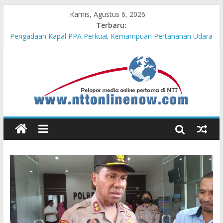
Kamis, Agustus 6, 2026
Terbaru:
Pengadaan Kapal PPA Perkuat Kemampuan Pertahanan Udara
TNI AL Hadapi Ancaman Maritim Modern
Cahaya Kemerdekaan di Nonotbatan: Listrik Masuk Desa, PLN
Edukasi Keselamatan
Honda AT Family Day Semarakkan 11 Kota di Jawa Timur
Hasil KKN Kolaborasi UGM-Undana Jadi Pedoman Bangun
Desa Desa, Tak Sekadar Laporan
Kelurahan Manuaman Gelar Beragam Lomba Meriahkan HUT
ke-81 RI