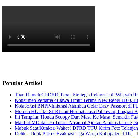
Popular Artikel
Tuan Rumah GPDRR, Peran Strategis Indonesia di Wilayah Rin
Konsumen Pertama di Jawa Timur Terima New Rebel 1100, Big
Kolaborasi BNPP-Imigrasi Atambua Gelar Eazy Passport di P
Momen HUT ke-81 RI dan Hormati Jasa Pahlawan, Imigrasi A
Ini Tampilan Honda Scoopy Dari Masa Ke Masa, Semakin Fash
Mahfud MD dan 26 Tokoh Nasional Ajukan Amicus Curiae, Sor
Mabuk Saat Kunker, Waket I DPRD TTU Kirim Foto Telanjang
Detik – Detik Proses Evakuasi Tiga Warga Kabupaten TTU...