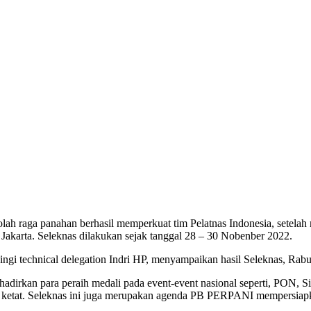
ah raga panahan berhasil memperkuat tim Pelatnas Indonesia, setelah m
arta. Seleknas dilakukan sejak tanggal 28 – 30 Nobenber 2022.
 technical delegation Indri HP, menyampaikan hasil Seleknas, Rab
adirkan para peraih medali pada event-event nasional seperti, PON, S
n ketat. Seleknas ini juga merupakan agenda PB PERPANI mempersiapk