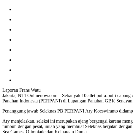
Laporan Frans Watu
Jakarta, NTTOnlinenow.com – Sebanyak 10 atlet putra-putri cabang ol
Panahan Indonesia (PERPANI) di Lapangan Panahan GBK Senayan Jak
Penanggung jawab Seleknas PB PERPANI Ary Koeswiranto didampingi
Ary menjelaskan, seleksi ini merupakan ajang bergengsi karena mengh
tumbuh dengan pesat, inilah yang membuat Seleknas berjalan denga
Sea Games, Olimpiade dan Kejuaraan Dunia.