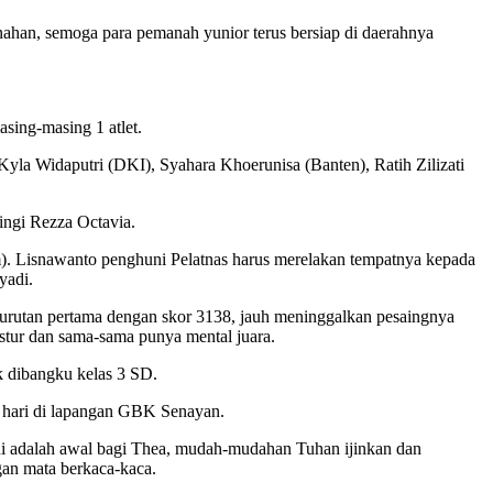
nahan, semoga para pemanah yunior terus bersiap di daerahnya
asing-masing 1 atlet.
Kyla Widaputri (DKI), Syahara Khoerunisa (Banten), Ratih Zilizati
ingi Rezza Octavia.
m). Lisnawanto penghuni Pelatnas harus merelakan tempatnya kepada
yadi.
i urutan pertama dengan skor 3138, jauh meninggalkan pesaingnya
ostur dan sama-sama punya mental juara.
k dibangku kelas 3 SD.
ua hari di lapangan GBK Senayan.
 ini adalah awal bagi Thea, mudah-mudahan Tuhan ijinkan dan
gan mata berkaca-kaca.