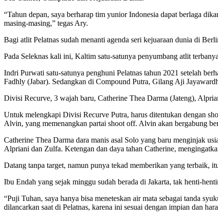
“Tahun depan, saya berharap tim yunior Indonesia dapat berlaga dik
masing-masing,” tegas Ary.
Bagi atlit Pelatnas sudah menanti agenda seri kejuaraan dunia di Ber
Pada Seleknas kali ini, Kaltim satu-satunya penyumbang atlit terbanyak
Indri Purwati satu-satunya penghuni Pelatnas tahun 2021 setelah be
Fadhly (Jabar). Sedangkan di Compound Putra, Gilang Aji Jayawardhan
Divisi Recurve, 3 wajah baru, Catherine Thea Darma (Jateng), Alpr
Untuk melengkapi Divisi Recurve Putra, harus ditentukan dengan sho
Alvin, yang memenangkan partai shoot off. Alvin akan bergabung bers
Catherine Thea Darma dara manis asal Solo yang baru menginjak usia
Alpriani dan Zulfa. Ketengan dan daya tahan Catherine, mengingatka
Datang tanpa target, namun punya tekad memberikan yang terbaik, i
Ibu Endah yang sejak minggu sudah berada di Jakarta, tak henti-hen
“Puji Tuhan, saya hanya bisa meneteskan air mata sebagai tanda syu
dilancarkan saat di Pelatnas, karena ini sesuai dengan impian dan h