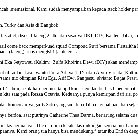
ancah internasional. Kami sudah menyampaikan kepada stack holder pa
lin, Turky dan Asia di Bangkok.
 3 atlet, disusul Jateng 2 atlet dan sisanya DKI, DIY, Banten, Jabar, m
rhasil come back memperkuad squad Compoud Putri bersama Firstalitha 
a (Jateng) lolos mengisi 1 jatah tersisa.
iani Eka Setyowati (Kaltim), Zulfa Khoirina Dewi (DIY) akan mendamp
ot off antara Lisnawanto Putra Aditya (DIY) dan Alvin Vionda (Kalti
ama trio olimpian Riau Ega, Arif Dwi Pangestu, alvianto Bagas Prasti
 17 tahun, sejak hari pertama tampil konsisten dan berhasil menempat
n kita saat pada Rezza Octavia. Keduanya punya kemiripan dari sisi p
tulah komentarnya gadis Solo yang sudah mulai mengenal panahan seja
tinya berdoa, saat putrinya Catherine Thea Darma, bertarung selama d
kur atas perjuangan Thea. Terima kasih atas dukungan semua tim, hari
arapannya. Kami orang tua hanya bisa mendukung,” tutur ibu Endah den