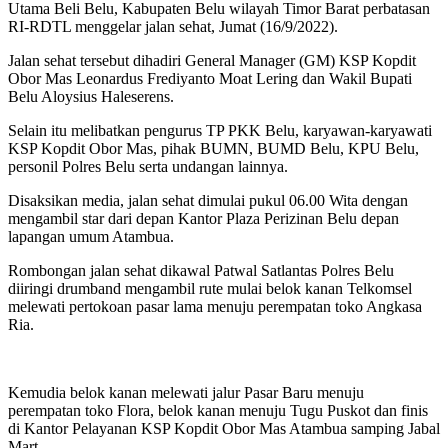
Utama Beli Belu, Kabupaten Belu wilayah Timor Barat perbatasan
RI-RDTL menggelar jalan sehat, Jumat (16/9/2022).
Jalan sehat tersebut dihadiri General Manager (GM) KSP Kopdit
Obor Mas Leonardus Frediyanto Moat Lering dan Wakil Bupati
Belu Aloysius Haleserens.
Selain itu melibatkan pengurus TP PKK Belu, karyawan-karyawati
KSP Kopdit Obor Mas, pihak BUMN, BUMD Belu, KPU Belu,
personil Polres Belu serta undangan lainnya.
Disaksikan media, jalan sehat dimulai pukul 06.00 Wita dengan
mengambil star dari depan Kantor Plaza Perizinan Belu depan
lapangan umum Atambua.
Rombongan jalan sehat dikawal Patwal Satlantas Polres Belu
diiringi drumband mengambil rute mulai belok kanan Telkomsel
melewati pertokoan pasar lama menuju perempatan toko Angkasa
Ria.
Kemudia belok kanan melewati jalur Pasar Baru menuju
perempatan toko Flora, belok kanan menuju Tugu Puskot dan finis
di Kantor Pelayanan KSP Kopdit Obor Mas Atambua samping Jabal
Mart.