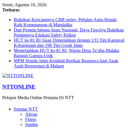
Senin, Agustus 10, 2026
Terbaru:
Buktikan Kencangnya CBR series, Pebalap Astra Honda
Raih Kemenangan di Mandalika
Dari Pemula hingga Juara Nasional, Daya Fawziya Buktikan
Pentingnya Edukasi Safety Riding
HUT ke-81 RI Akan Dimeriahkan dengan 133 Tim Karnaval
Kebangsaan dan 198 Tim Gerak Jalan
Memeriahkan HUT ke-81 RI, Warga Desa Ta’aba-Malaka
Bangun Gapura Unik
MPM Honda Jatim Kembali Berikan Beasiswa bagi Anak
Asuh Berprestasi di Malang
NTTONLINE
Pelopor Media Online Pertama Di NTT
Seputar NTT
Alrosa
Flores
Sumba