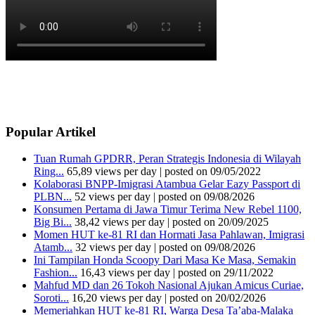
Popular Artikel
Tuan Rumah GPDRR, Peran Strategis Indonesia di Wilayah
Ring...
65,89 views per day
|
posted on 09/05/2022
Kolaborasi BNPP-Imigrasi Atambua Gelar Eazy Passport di
PLBN...
52 views per day
|
posted on 09/08/2026
Konsumen Pertama di Jawa Timur Terima New Rebel 1100,
Big Bi...
38,42 views per day
|
posted on 20/09/2025
Momen HUT ke-81 RI dan Hormati Jasa Pahlawan, Imigrasi
Atamb...
32 views per day
|
posted on 09/08/2026
Ini Tampilan Honda Scoopy Dari Masa Ke Masa, Semakin
Fashion...
16,43 views per day
|
posted on 29/11/2022
Mahfud MD dan 26 Tokoh Nasional Ajukan Amicus Curiae,
Soroti...
16,20 views per day
|
posted on 20/02/2026
Memeriahkan HUT ke-81 RI, Warga Desa Ta’aba-Malaka