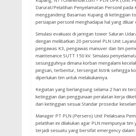
Kupang, NTTOnlinenow.com – PLN UPK (Unit Pe
Darurat/Pelatihan Penyelamatan Personil pada
menggandeng Basarnas Kupang di ketinggian t
persiapan personil menghadapai hal yang diluar d
Simulasi evakuasi di jaringan tower Saluran Uda
dengan melibatkan 20 personel PLN Unit Layana
pengawas K3, pengawas manuver dan tim pemeli
maintenance SUTT 150 kV. Simulasi penyelamata
sesungguhnya dimana korban mengalami kecelaka
pingsan, terbentur, tersengat listrik sehingga 
diperlukan tim untuk melakukannya.
Kegiatan yang berlangsung selama 2 hari ini terd
ketinggian dan penggunaan peralatan kerja diket
dari ketinggian sesuai Standar prosedur kesela
Manager PT PLN (Persero) Unit Pelaksana Pem
pelatihan ini dilakukan agar PLN mempunyai tim 
terjadi sesuatu yang bersifat emergency dalam