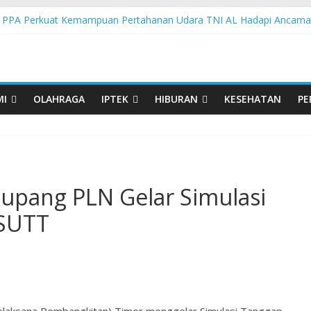
 PPA Perkuat Kemampuan Pertahanan Udara TNI AL Hadapi Ancama
an di Nonotbatan: Listrik Masuk Desa, PLN Edukasi Keselamatan
 Day Semarakkan 11 Kota di Jawa Timur
orasi UGM-Undana Jadi Pedoman Bangun Desa Desa, Tak Sekadar L
man Gelar Beragam Lomba Meriahkan HUT ke-81 RI
MI
OLAHRAGA
IPTEK
HIBURAN
KESEHATAN
PE
pang PLN Gelar Simulasi
 SUTT