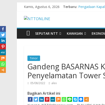
Kamis, Agustus 6, 2026
Terbaru:
Pengadaan Kapal
Cahaya Kemerdeka
Honda AT Family
Hasil KKN Kolab
Kelurahan Manua
SEPUTAR NTT
KAWASAN
EKONO
Timor
Gandeng BASARNAS Ku
Penyelamatan Tower
05/08/2022
alex
Bagikan Artikel ini