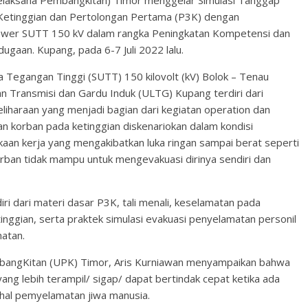
laksana Pembangkitan) Timor menggelar Simulasi Tanggap
 Ketinggian dan Pertolongan Pertama (P3K) dengan
ower SUTT 150 kV dalam rangka Peningkatan Kompetensi dan
ugaan. Kupang, pada 6-7 Juli 2022 lalu.
ra Tegangan Tinggi (SUTT) 150 kilovolt (kV) Bolok – Tenau
n Transmisi dan Gardu Induk (ULTG) Kupang terdiri dari
haraan yang menjadi bagian dari kegiatan operation dan
n korban pada ketinggian diskenariokan dalam kondisi
an kerja yang mengakibatkan luka ringan sampai berat seperti
korban tidak mampu untuk mengevakuasi dirinya sendiri dan
iri dari materi dasar P3K, tali menali, keselamatan pada
inggian, serta praktek simulasi evakuasi penyelamatan personil
matan.
bangKitan (UPK) Timor, Aris Kurniawan menyampaikan bahwa
yang lebih terampil/ sigap/ dapat bertindak cepat ketika ada
 hal pemyelamatan jiwa manusia.