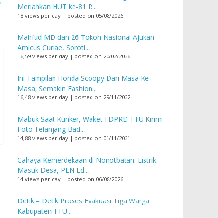
→
Meriahkan HUT ke-81 R...
18 views per day
|
posted on 05/08/2026
Mahfud MD dan 26 Tokoh Nasional Ajukan
Amicus Curiae, Soroti...
16,59 views per day
|
posted on 20/02/2026
Ini Tampilan Honda Scoopy Dari Masa Ke
Masa, Semakin Fashion...
16,48 views per day
|
posted on 29/11/2022
Mabuk Saat Kunker, Waket I DPRD TTU Kirim
Foto Telanjang Bad...
14,88 views per day
|
posted on 01/11/2021
Cahaya Kemerdekaan di Nonotbatan: Listrik
Masuk Desa, PLN Ed...
14 views per day
|
posted on 06/08/2026
Detik – Detik Proses Evakuasi Tiga Warga
Kabupaten TTU...