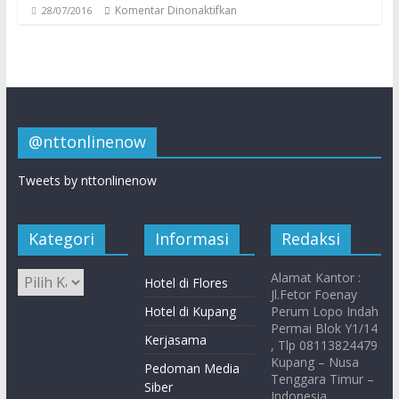
Komentar Dinonaktifkan
28/07/2016
@nttonlinenow
Tweets by nttonlinenow
Kategori
Informasi
Redaksi
Alamat Kantor :
Hotel di Flores
Jl.Fetor Foenay
Hotel di Kupang
Perum Lopo Indah
Permai Blok Y1/14
Kerjasama
, Tlp 08113824479
Kupang – Nusa
Pedoman Media
Tenggara Timur –
Siber
Indonesia