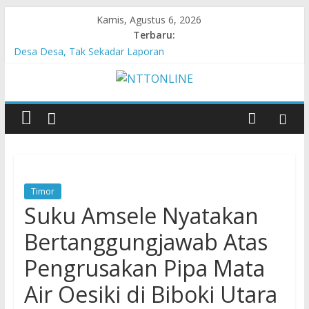
Kamis, Agustus 6, 2026
Terbaru:
Hasil KKN Kolaborasi UGM-Undana Jadi Pedoman Bangun
Desa Desa, Tak Sekadar Laporan
Kelurahan Manuaman Gelar Beragam Lomba Meriahkan HUT
ke-81 RI
Pengadaan Kapal PPA Perkuat Kemampuan Pertahanan Udara
TNI AL Hadapi Ancaman Maritim Modern
Cahaya Kemerdekaan di Nonotbatan: Listrik Masuk Desa, PLN
Edukasi Keselamatan
Honda AT Family Day Semarakkan 11 Kota di Jawa Timur
Timor
Suku Amsele Nyatakan
Bertanggungjawab Atas
Pengrusakan Pipa Mata
Air Oesiki di Biboki Utara