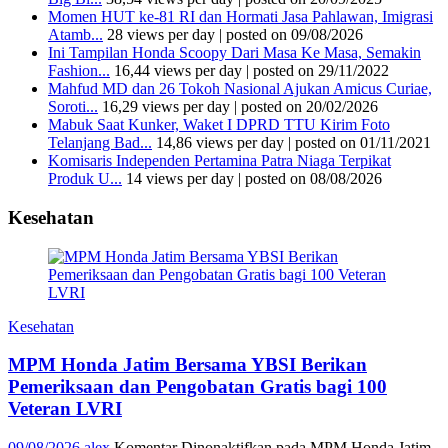
Momen HUT ke-81 RI dan Hormati Jasa Pahlawan, Imigrasi
Atamb...
28 views per day
|
posted on 09/08/2026
Ini Tampilan Honda Scoopy Dari Masa Ke Masa, Semakin
Fashion...
16,44 views per day
|
posted on 29/11/2022
Mahfud MD dan 26 Tokoh Nasional Ajukan Amicus Curiae,
Soroti...
16,29 views per day
|
posted on 20/02/2026
Mabuk Saat Kunker, Waket I DPRD TTU Kirim Foto
Telanjang Bad...
14,86 views per day
|
posted on 01/11/2021
Komisaris Independen Pertamina Patra Niaga Terpikat
Produk U...
14 views per day
|
posted on 08/08/2026
Kesehatan
Kesehatan
MPM Honda Jatim Bersama YBSI Berikan
Pemeriksaan dan Pengobatan Gratis bagi 100
Veteran LVRI
09/08/2026
alex
Komentar Dinonaktifkan
pada MPM Honda Jatim