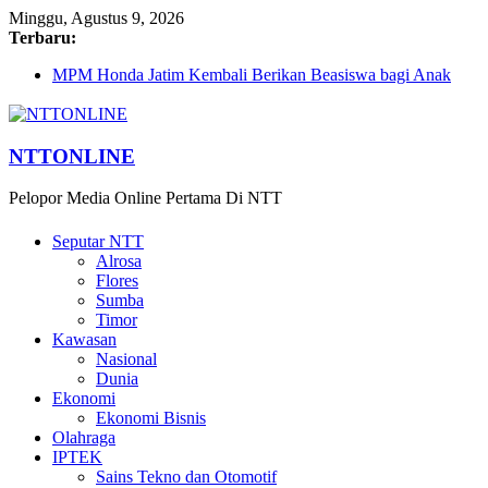
Minggu, Agustus 9, 2026
Terbaru:
MPM Honda Jatim Kembali Berikan Beasiswa bagi Anak
Asuh Berprestasi di Malang
MPM Honda Jatim Bersama YBSI Berikan Pemeriksaan dan
Pengobatan Gratis bagi 100 Veteran LVRI
Cross Border, Belu Garda Terdepan NKRI, Harus Jadi Pusat
NTTONLINE
Pertumbuhan Pariwisata
Bupati Belu Buka Garuda Sakti Cross Border Fest 2026
Pelopor Media Online Pertama Di NTT
Konsisten Berprestasi, MPM Honda Jatim Borong 8 Gelar di
Safety Riding Honda
Seputar NTT
Alrosa
Flores
Sumba
Timor
Kawasan
Nasional
Dunia
Ekonomi
Ekonomi Bisnis
Olahraga
IPTEK
Sains Tekno dan Otomotif