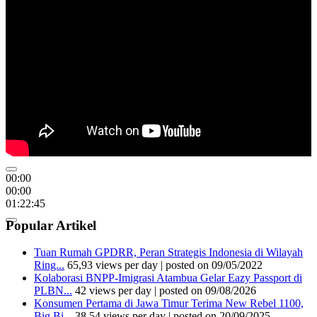
00:00
00:00
01:22:45
Popular Artikel
Tuan Rumah GPDRR, Peran Strategis Indonesia di Wilayah
Ring...
65,93 views per day
|
posted on 09/05/2022
Kolaborasi BNPP-Imigrasi Atambua Gelar Eazy Passport di
PLBN...
42 views per day
|
posted on 09/08/2026
Konsumen Pertama di Jawa Timur Terima New Rebel 1100,
Big Bi...
38,54 views per day
|
posted on 20/09/2025