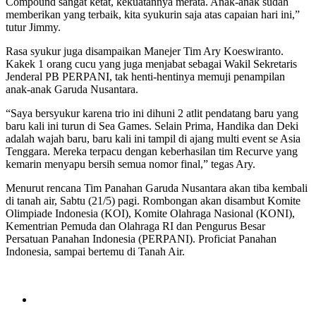
Compound sangat ketat, kekuatannya merata. Anak-anak sudah
memberikan yang terbaik, kita syukurin saja atas capaian hari ini,”
tutur Jimmy.
Rasa syukur juga disampaikan Manejer Tim Ary Koeswiranto.
Kakek 1 orang cucu yang juga menjabat sebagai Wakil Sekretaris
Jenderal PB PERPANI, tak henti-hentinya memuji penampilan
anak-anak Garuda Nusantara.
“Saya bersyukur karena trio ini dihuni 2 atlit pendatang baru yang
baru kali ini turun di Sea Games. Selain Prima, Handika dan Deki
adalah wajah baru, baru kali ini tampil di ajang multi event se Asia
Tenggara. Mereka terpacu dengan keberhasilan tim Recurve yang
kemarin menyapu bersih semua nomor final,” tegas Ary.
Menurut rencana Tim Panahan Garuda Nusantara akan tiba kembali
di tanah air, Sabtu (21/5) pagi. Rombongan akan disambut Komite
Olimpiade Indonesia (KOI), Komite Olahraga Nasional (KONI),
Kementrian Pemuda dan Olahraga RI dan Pengurus Besar
Persatuan Panahan Indonesia (PERPANI). Proficiat Panahan
Indonesia, sampai bertemu di Tanah Air.