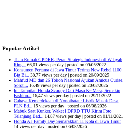
Popular Artikel
Tuan Rumah GPDRR, Peran Strategis Indonesia di Wilayah
Ring...
66,01 views per day
|
posted on 09/05/2022
Konsumen Pertama di Jawa Timur Terima New Rebel 1100,
Big Bi...
38,77 views per day
|
posted on 20/09/2025
Mahfud MD dan 26 Tokoh Nasional Ajukan Amicus Curiae,
Soroti...
16,49 views per day
|
posted on 20/02/2026
Ini Tampilan Honda Scoopy Dari Masa Ke Masa, Semakin
Fashion...
16,47 views per day
|
posted on 29/11/2022
Cahaya Kemerdekaan di Nonotbatan: Listrik Masuk Desa,
PLN Ed...
15 views per day
|
posted on 06/08/2026
Mabuk Saat Kunker, Waket I DPRD TTU Kirim Foto
Telanjang Bad...
14,87 views per day
|
posted on 01/11/2021
Honda AT Family Day Semarakkan 11 Kota di Jawa Timur
14 views per day
|
posted on 06/08/2026