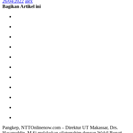
26/04/2022
alex
Bagikan Artikel ini
Pangkep, NTTOnlinenow.com – Direktur UT Makassar, Drs.
Hasanuddin, M.Si melakukan silaturrahim dengan Wakil Bupati