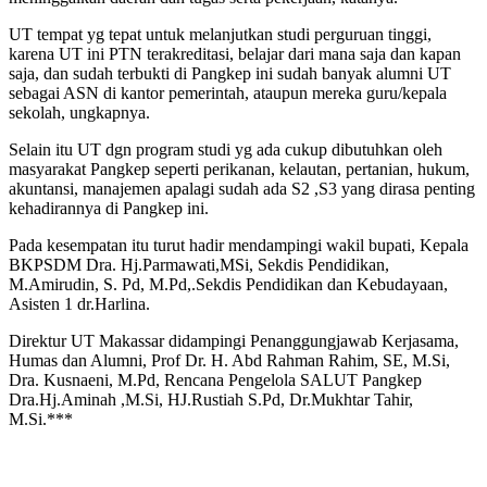
UT tempat yg tepat untuk melanjutkan studi perguruan tinggi,
karena UT ini PTN terakreditasi, belajar dari mana saja dan kapan
saja, dan sudah terbukti di Pangkep ini sudah banyak alumni UT
sebagai ASN di kantor pemerintah, ataupun mereka guru/kepala
sekolah, ungkapnya.
Selain itu UT dgn program studi yg ada cukup dibutuhkan oleh
masyarakat Pangkep seperti perikanan, kelautan, pertanian, hukum,
akuntansi, manajemen apalagi sudah ada S2 ,S3 yang dirasa penting
kehadirannya di Pangkep ini.
Pada kesempatan itu turut hadir mendampingi wakil bupati, Kepala
BKPSDM Dra. Hj.Parmawati,MSi, Sekdis Pendidikan,
M.Amirudin, S. Pd, M.Pd,.Sekdis Pendidikan dan Kebudayaan,
Asisten 1 dr.Harlina.
Direktur UT Makassar didampingi Penanggungjawab Kerjasama,
Humas dan Alumni, Prof Dr. H. Abd Rahman Rahim, SE, M.Si,
Dra. Kusnaeni, M.Pd, Rencana Pengelola SALUT Pangkep
Dra.Hj.Aminah ,M.Si, HJ.Rustiah S.Pd, Dr.Mukhtar Tahir,
M.Si.***