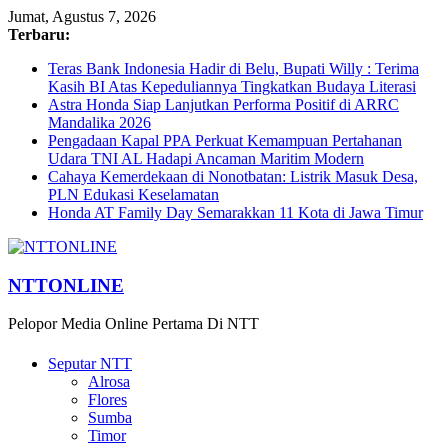
Jumat, Agustus 7, 2026
Terbaru:
Teras Bank Indonesia Hadir di Belu, Bupati Willy : Terima
Kasih BI Atas Kepeduliannya Tingkatkan Budaya Literasi
Astra Honda Siap Lanjutkan Performa Positif di ARRC
Mandalika 2026
Pengadaan Kapal PPA Perkuat Kemampuan Pertahanan
Udara TNI AL Hadapi Ancaman Maritim Modern
Cahaya Kemerdekaan di Nonotbatan: Listrik Masuk Desa,
PLN Edukasi Keselamatan
Honda AT Family Day Semarakkan 11 Kota di Jawa Timur
NTTONLINE
Pelopor Media Online Pertama Di NTT
Seputar NTT
Alrosa
Flores
Sumba
Timor