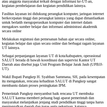
atau anggota masyarakat terkait dengan informasi ke-UT-an,
kegiatan pembelajaran dan kegiatan pendidikan lainnya.
Fasilitas layanan ini didukung perangkat komputer, jaringan internet
berkecepatan tinggi dan perangkat lainnya yang dapat dimanfaatkan
untuk berlatih mengoperasikan komputer dan internet dalam
mengakses sumber belajar dan informasi administrasi akademik
secara online
Melakukan registrasi dan pemesanan bahan ajar secara online,
kegiatan belajar dan ujian secara online dan berbagai ragam layanan
UT lainnya.
Sebagai perpanjangan layanan UT di kota/kabupaten, operasional
SALUT berada di bawah koordinasi dan supervisi Kantor UT
Daerah atau disebut juga Unit Program Belajar Jarak Jauh (UPBJJ-
UT).
Wakil Bupati Pangkep H. Syahban Sammana, SH, pada kesempatan
itu mengatakan, rencana kehadiran SALUT di Pangkep sangat
membantu dalam proses peningkatan IPM.
Pemerintah Pangkep menyambut baik rencana UT membuka
SALUT karena memberi peluang bagi aparat pemerintah dan
masyarakat melanjutkan jenjang studi pendidikan tinggi tanpa harus
meninggalkan daerah dan tugas serta pekerjaan, katanya.